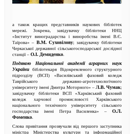
а також кращих представників наукових бібліотек
мережі. Зокрема, завідувачку бібліотеки ННЦ
«Інститут виноградарства і виноробства імені В.Є.
В.М. Суховілову
Таїрова» –
; завідувачку бібліотеки
Черкаської державної сільськогосподарської дослідної
О.І. Демиденко
станції –
.
Подякою Національної академії аграрних наук
України
бібліотекаря Відокремленого структурного
підрозділу (ВСП) «Василівський фаховий коледж
Таврійського державно-агротехнологічного
Л.В. Чумак
університету імені Дмитра Моторного» –
;
завідувачку бібліотеки ВСП «Харківський фаховий
коледж харчової промисловості Харківського
національного технічного університету сільського
О.Л.
господарства імені Петра Василенка» –
Фоменко
.
Слова привітання прозвучали від першого заступника
міністра Міністерства культури та інформаційної