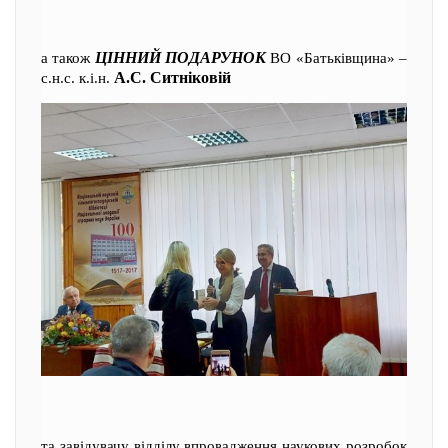
ЦІННИЙ ПОДАРУНОК
а також
ВО «Батьківщина» –
А.С. Ситніковій
с.н.с. к.і.н.
та завідувачу відділу впровадження наукових розробок