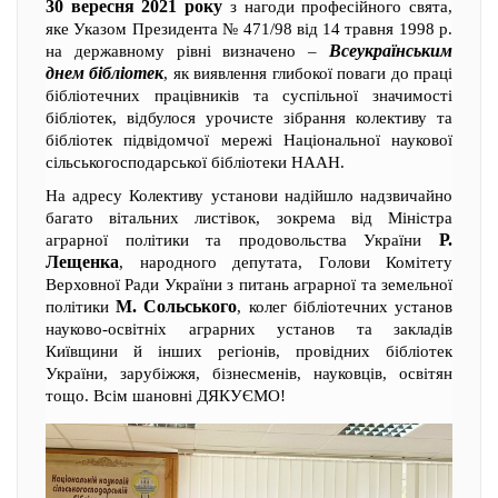
30 вересня 2021 року
з нагоди професійного свята,
яке Указом Президента № 471/98 від 14 травня 1998 р.
Всеукраїнським
на державному рівні визначено –
днем бібліотек
, як виявлення глибокої поваги до праці
бібліотечних працівників та суспільної значимості
бібліотек, відбулося урочисте зібрання колективу та
бібліотек підвідомчої мережі Національної наукової
сільськогосподарської бібліотеки НААН.
На адресу Колективу установи надійшло надзвичайно
багато вітальних листівок, зокрема від Міністра
Р.
аграрної політики та продовольства України
Лещенка
, народного депутата, Голови Комітету
Верховної Ради України з питань аграрної та земельної
М. Сольського
політики
, колег бібліотечних установ
науково-освітніх аграрних установ та закладів
Київщини й інших регіонів, провідних бібліотек
України, зарубіжжя, бізнесменів, науковців, освітян
тощо. Всім шановні ДЯКУЄМО!