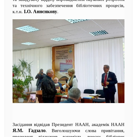
та технічного забезпечення бібліотечних процесів,
І.О. Аннєнкову
к.т.н.
.
Засідання відвідав Президент НААН, академік НААН
Я.М. Гадзало
. Виголошуючи слова привітання,
президент відзначив вагомість внеску бібліотек