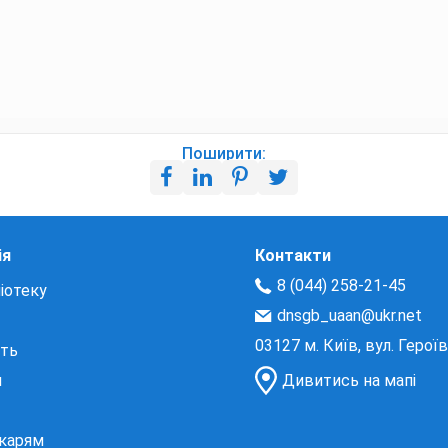
Поширити:
ія
Контакти
8 (044) 258-21-45
іотеку
dnsgb_uaan@ukr.net
03127 м. Київ, вул. Герої
сть
и
Дивитись на мапі
екарям