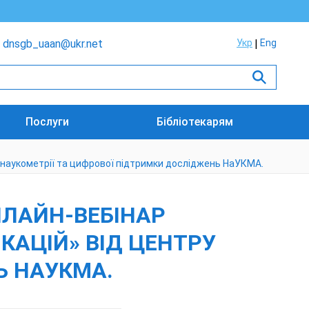
dnsgb_uaan@ukr.net
Укр
Eng
Послуги
Бібліотекарям
ру наукометрії та цифрової підтримки досліджень НаУКМА.
ОНЛАЙН-ВЕБІНАР
КАЦІЙ» ВІД ЦЕНТРУ
Ь НАУКМА.