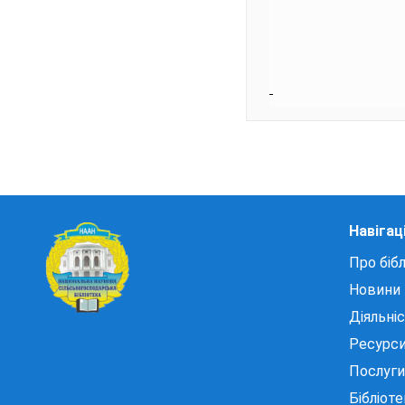
Навігац
Про бібл
Новини
Діяльні
Ресурс
Послуги
Бібліот