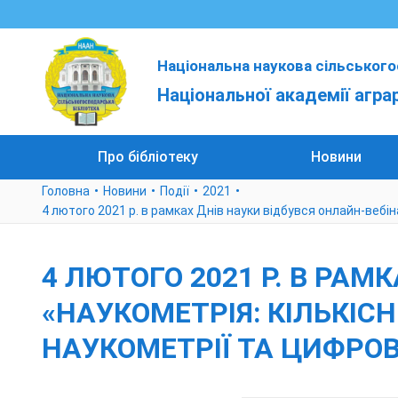
Національна наукова сільського
Національної академії агра
Про бібліотеку
Новини
Головна
Новини
Події
2021
4 лютого 2021 р. в рамках Днів науки відбувся онлайн-вебі
4 ЛЮТОГО 2021 Р. В РАМ
«НАУКОМЕТРІЯ: КІЛЬКІС
НАУКОМЕТРІЇ ТА ЦИФРО