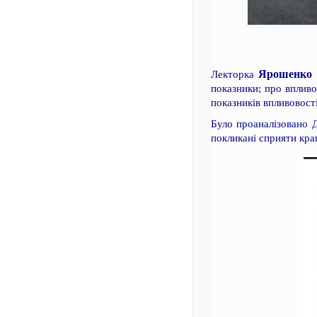
Ярошенко 
Лекторка
показники; про впливо
показників впливовості
Було проаналізовано 
покликані сприяти кра