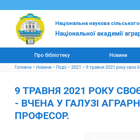
Національна наукова сільського
Національної академії агра
Про бібліотеку
Новини
Головна
Новини
Події
2021
9 травня 2021 року своє 6
9 ТРАВНЯ 2021 РОКУ СВ
- ВЧЕНА У ГАЛУЗІ АГРАР
ПРОФЕСОР.