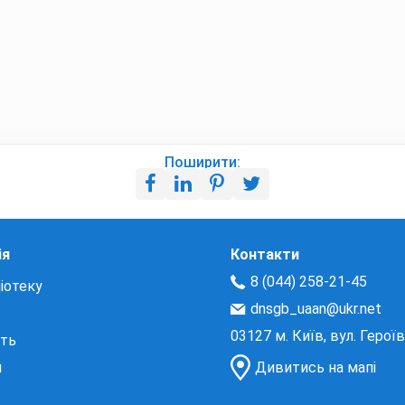
Поширити:
ія
Контакти
8 (044) 258-21-45
іотеку
dnsgb_uaan@ukr.net
03127 м. Київ, вул. Герої
сть
и
Дивитись на мапі