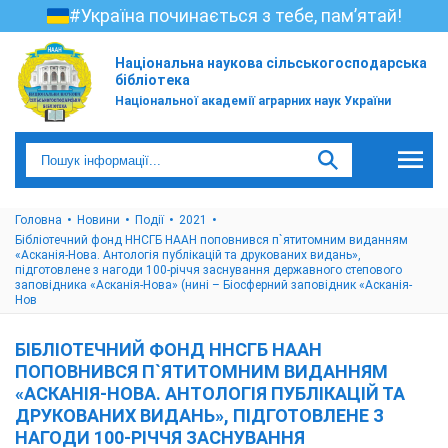
#Україна починається з тебе, пам’ятай!
Національна наукова сільськогосподарська
бібліотека
Національної академії аграрних наук України
Головна
Новини
Події
2021
Бібліотечний фонд ННСГБ НААН поповнився п`ятитомним виданням
«Асканія-Нова. Антологія публікацій та друкованих видань»,
підготовлене з нагоди 100-річчя заснування державного степового
заповідника «Асканія-Нова» (нині – Біосферний заповідник «Асканія-
Нов
БІБЛІОТЕЧНИЙ ФОНД ННСГБ НААН
ПОПОВНИВСЯ П`ЯТИТОМНИМ ВИДАННЯМ
«АСКАНІЯ-НОВА. АНТОЛОГІЯ ПУБЛІКАЦІЙ ТА
ДРУКОВАНИХ ВИДАНЬ», ПІДГОТОВЛЕНЕ З
НАГОДИ 100-РІЧЧЯ ЗАСНУВАННЯ