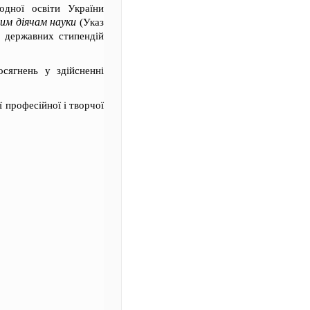
дної освіти України
им діячам науки
(Указ
 державних стипендій
сягнень у здійсненні
 професійної і творчої