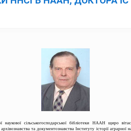
ІКИ ННСГБ НААН, ДОКТОРА І
ої наукової сільськогосподарської бібліотеки НААН щиро вітає
 архівознавства та документознавства Інституту історії аграрної на