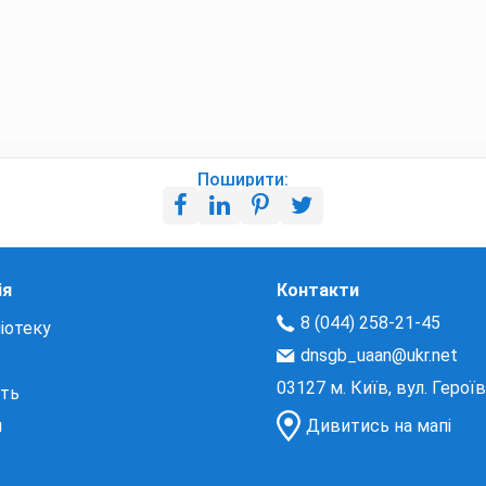
Поширити:
ія
Контакти
8 (044) 258-21-45
іотеку
dnsgb_uaan@ukr.net
03127 м. Київ, вул. Герої
сть
и
Дивитись на мапі