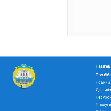
Навігац
Про бібл
Новини
Діяльні
Ресурс
Послуги