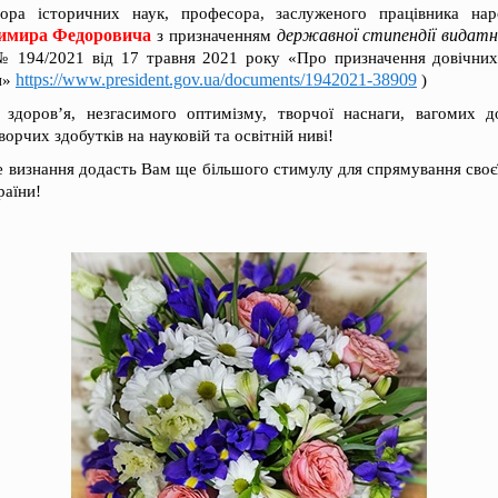
а історичних наук, професора, заслуженого працівника наро
мира Федоровича
державної стипендії видатн
з призначенням
№ 194/2021 від 17 травня 2021 року «Про призначення довічних
https://www.president.gov.ua/documents/1942021-38909
и»
)
здоров’я, незгасимого оптимізму, творчої наснаги, вагомих до
орчих здобутків на науковій та освітній ниві!
 визнання додасть Вам ще більшого стимулу для спрямування своєї
раїни!