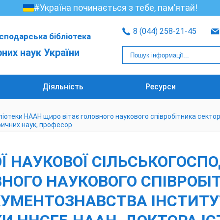
#Україна починається з тебе, пам’ятай!
8 (044) 258-21-45
сподарська бібліотека
рних наук України
Діяльність
Ресурси
ліотеки НААН щиро вітає головного наукового співробітника сектор
оричних наук, професор
 НАУКОВОЇ СІЛЬСЬКОГОСПО
ВНОГО НАУКОВОГО СПІВРОБІ
УМЕНТОЗНАВСТВА ІНСТИТУТ