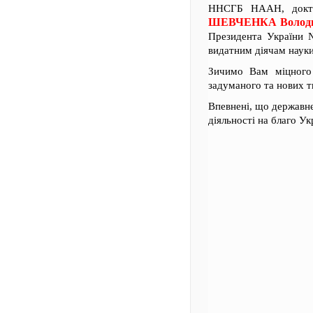
ННСГБ НААН, доктор
ШЕВЧЕНКА Володи
Президента України 
видатним діячам наук
Зичимо Вам міцного 
задуманого та нових тв
Впевнені, що державне
діяльності на благо Ук