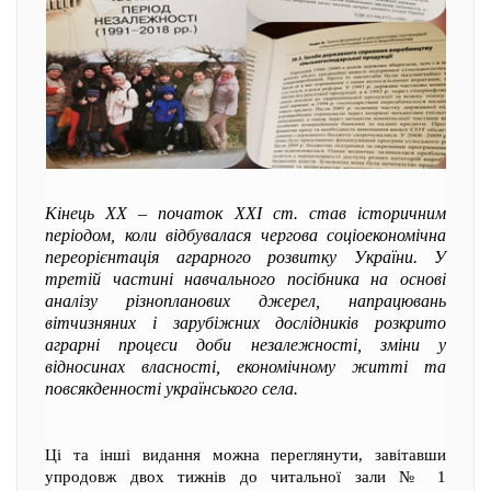
Кінець ХХ – початок ХХІ ст. став історичним
періодом, коли відбувалася чергова соціоекономічна
переорієнтація аграрного розвитку України. У
третій частині навчального посібника на основі
аналізу різнопланових джерел, напрацювань
вітчизняних і зарубіжних дослідників розкрито
аграрні процеси доби незалежності, зміни у
відносинах власності, економічному житті та
повсякденності українського села.
Ці та інші видання можна переглянути, завітавши
упродовж двох тижнів до читальної зали № 1