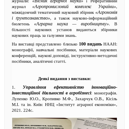
«Вісник аграрної науки»
журнали:
і Реферативний
«Агропромисловий комплекс України»
журнал
,
«Агрономія
міжвідомчий тематичний науковий збірник
і ґрунтознавство»
, а також науково-інформаційний
«Аграрна наука — виробництву»
бюлетень
. В
більшості наукових установ видаються збірники
наукових праць за галузями знань.
100 видань
На виставці представлено близько
НААН:
монографії, навчальні посібники, матеріали наукових
конференцій, наукові доповіді, інструктивно-методичні
посібники, аналітичні статті.
Деякі видання з виставки:
Управління ефективністю інноваційно-
1.
інвестиційної діяльності в агробізнесі
: монографія.
Лупенко Ю.О., Кропивко М.Ф., Захарчук О.В., Кісіль
М.І. та ін. Київ: ННЦ «Інститут аграрної економіки»,
2021. 224с.