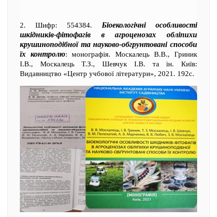
Біоекологічні особливості
2. Шифр: 554384.
шкідників-фітофагів в агроценозах обліпихи
крушиноподібної та науково-обгрунтовані способи
їх контролю
: монографія. Москалець В.В., Гриник
І.В., Москалець Т.З., Шевчук І.В. та ін. Київ:
Видавництво «Центр учбової літератури», 2021. 192с.