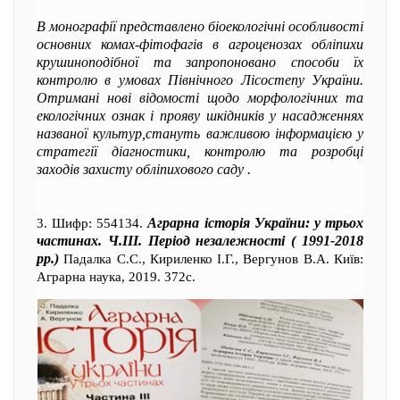
В монографії представлено біоекологічні особливості
основних комах-фітофагів в агроценозах обліпихи
крушиноподібної та запропоновано способи їх
контролю в умовах Північного Лісостепу України.
Отримані нові відомості щодо морфологічних та
екологічних ознак і прояву шкідників у насадженнях
названої культур,стануть важливою інформацією у
стратегії діагностики, контролю та розробці
заходів захисту обліпихового саду .
Аграрна історія України: у трьох
3. Шифр: 554134.
частинах. Ч.ІІІ. Період незалежності ( 1991-2018
рр.)
Падалка С.С., Кириленко І.Г., Вергунов В.А. Київ:
Аграрна наука, 2019. 372с.