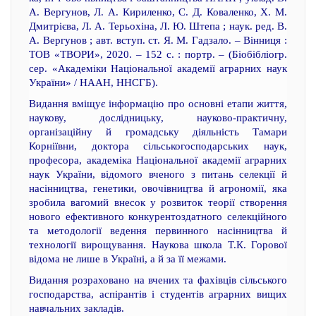
А. Вергунов, Л. А. Кириленко, С. Д. Коваленко, Х. М.
Дмитрієва, Л. А. Терьохіна, Л. Ю. Штепа ; наук. ред. В.
А. Вергунов ; авт. вступ. ст. Я. М. Гадзало. – Вінниця :
ТОВ «ТВОРИ», 2020. – 152 с. : портр. – (Біобібліогр.
сер. «Академіки Національної академії аграрних наук
України» / НААН, ННСГБ).
Видання вміщує інформацію про основні етапи життя,
наукову, дослідницьку, науково-практичну,
організаційну й громадську діяльність Тамари
Корніївни, доктора сільськогосподарських наук,
професора, академіка Національної академії аграрних
наук України, відомого вченого з питань селекції й
насінництва, генетики, овочівництва й агрономії, яка
зробила вагомий внесок у розвиток теорії створення
нового ефективного конкурентоздатного селекційного
та методології ведення первинного насінництва й
технології вирощування. Наукова школа Т.К. Горової
відома не лише в Україні, а й за її межами.
Видання розраховано на вчених та фахівців сільського
господарства, аспірантів і студентів аграрних вищих
навчальних закладів.