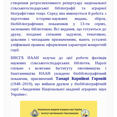
створення ретроспективного репертуару національної
сільськогосподарської бібліографії та аграрної
біографістики тощо. Серед них виконується й робота з
підготовки історико-наукових видань, збірок,
біобібліографічних покажчиків у 13-ти серіях,
заснованих бібліотекою. Всі видання, що готуються до
друку, поєднані спільним задумом, тематикою,
цільовим і читацьким призначенням, мають усталені
уніфіковані правила оформлення характерні конкретній
серії.
ННСГБ НААН залучає до цієї роботи фахівців
наукових сільськогосподарських бібліотек. Наразі
спільно з колегами Інституту овочівництва і
баштанництва НААН укладено біобібліографічний
Тамарі Корніївні Горовій
покажчик, присвячений
(1948–2019), що вийшов друком у біобібліографічній
серії «Академіки Національної академії аграрних наук
України»: