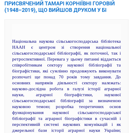
ПРИСВЯЧЕНИЙ ТАМАРІ КОРНІЇВНІ ГОРОВІЙ
(1948–2019), ЩО ВИЙШОВ ДРУКОМ У БІ
Національна наукова сільськогосподарська бібліотека
НААН є центром зі створення національної
сільськогосподарської бібліографії, як поточної, так і
ретроспективної. Перевага у цьому питанні віддається
співробітникам сектору наукової бібліографії та
біографістики, які сумлінно продовжують виконувати
розпочаті ще понад 70 років тому завдання. До
основних напрямів діяльності сектору належать:
науково-дослідна робота в галузі історії аграрної
науки, аграрної біографістики, наукової
сільськогосподарської бібліографії за визначеною
науковою темою; розробка теоретичних основ
функціонування наукової сільськогосподарської
бібліографії та аграрної біографістики в сучасній і
перспективній системі наукових комунікацій і як
джерельної бази історії аграрної науки України;