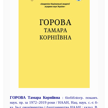
ГОРОВА Тамара Корніївна
: біобібліогр. покажч.
наук. пр. за 1972–2019 роки / НААН, Нац. наук. с.-г. б-
ка, Ін-т овочівництва і баштанництва НААН ; уклад. В.