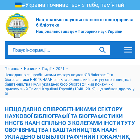
#Україна починається з тебе, пам’ятай!
Національна наукова сільськогосподарська
бібліотека
Національної академії аграрних наук України
Головна
Новини
Події
2021
Нещодавно співробітниками сектору наукової бібліографії та
біографістики ННСГБ НААН спільно з колегами Інституту овочівництва і
баштанництва НААН укладено біобібліографічний покажчик,
присвячений Тамарі Корніївні Горовій (1948–2019), що вийшов друком у
бі
НЕЩОДАВНО СПІВРОБІТНИКАМИ СЕКТОРУ
НАУКОВОЇ БІБЛІОГРАФІЇ ТА БІОГРАФІСТИКИ
ННСГБ НААН СПІЛЬНО З КОЛЕГАМИ ІНСТИТУТУ
ОВОЧІВНИЦТВА І БАШТАННИЦТВА НААН
УКЛАДЕНО БІОБІБЛІОГРАФІЧНИЙ ПОКАЖЧИК,