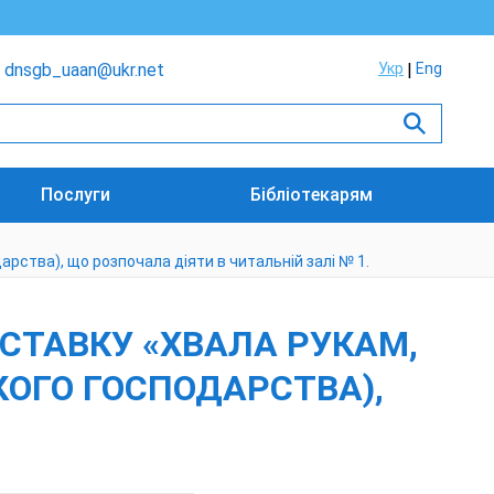
dnsgb_uaan@ukr.net
Укр
Eng
Послуги
Бібліотекарям
рства), що розпочала діяти в читальній залі № 1.
СТАВКУ «ХВАЛА РУКАМ,
КОГО ГОСПОДАРСТВА),