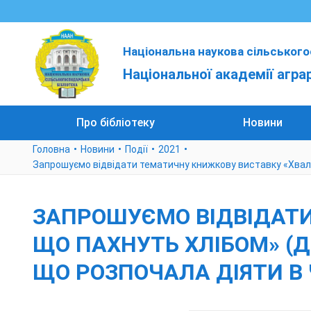
Національна наукова сільського
Національної академії агра
Про бібліотеку
Новини
Головна
Новини
Події
2021
Запрошуємо відвідати тематичну книжкову виставку «Хвала 
ЗАПРОШУЄМО ВІДВІДАТИ
ЩО ПАХНУТЬ ХЛІБОМ» (Д
ЩО РОЗПОЧАЛА ДІЯТИ В 