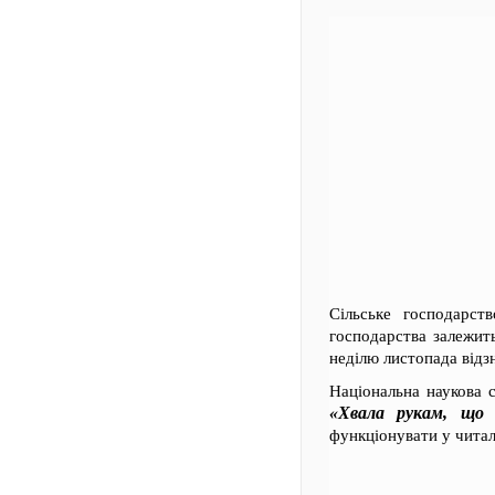
Сільське господарст
господарства залежит
неділю листопада відзн
Національна наукова 
«Хвала рукам, що п
функціонувати у читал