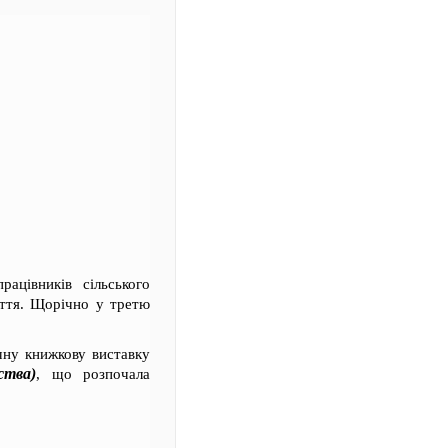
ацівників сільського
иття. Щорічно у третю
чну книжкову виставку
ства)
, що розпочала