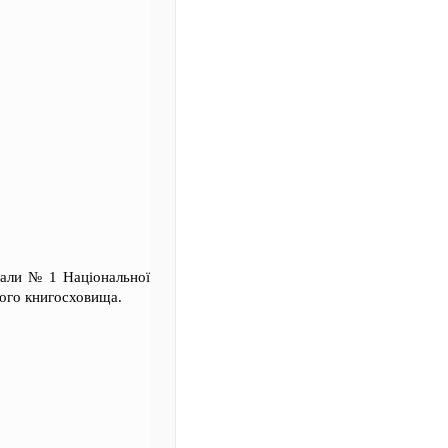
зали № 1 Національної
ного книгосховища.