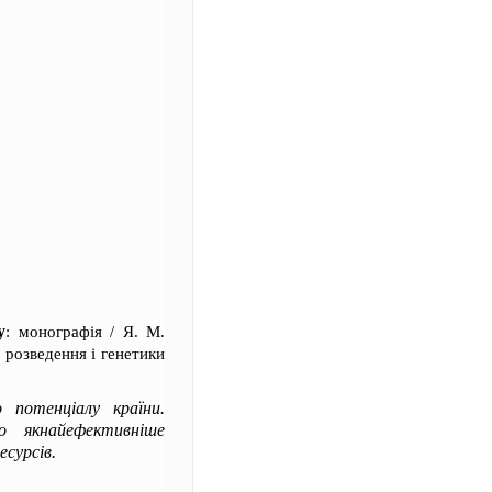
у
: монографія / Я. М.
 розведення і генетики
 потенціалу країни.
 якнайефективніше
есурсів.