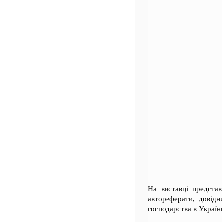
На виставці предста
автореферати, довідн
господарства в Україн