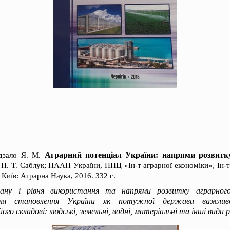
Аграрний потенціал України: напрями розвитк
дзало Я. М.
, П. Т. Саблук; НААН України, ННЦ «Ін-т аграрної економіки», Ін-т
 Київ: Аграрна Наука, 2016. 332 с.
ану і рівня використання та напрями розвитку аграрного
ля становлення України як потужної держави важливо
ого складові: людські, земельні, водні, матеріальні та інші види р