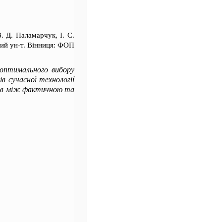
В. Д. Паламарчук, І. С.
ний ун-т. Вінниця: ФОП
 оптимального вибору
в сучасної технології
зрив між фактичною та