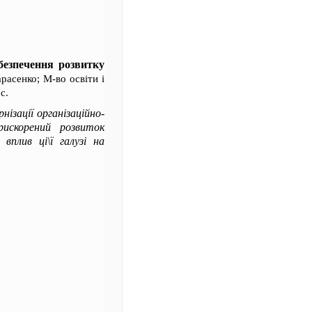
безпечення розвитку
расенко; М-во освіти і
с.
ізації організаційно-
рискорений розвиток
вплив ці\ї галузі на