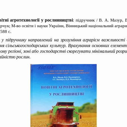
ітні агротехнології у рослинництві
: підручник / В. А. Мазур, 
рчук; М-во освіти і науки України, Вінницький національний аграр
 588 с.
 у підручнику направлений на зрозуміння аграрієм важливості
ня сільськогосподарських культур. Врахування основних елементі
ому регіоні, зоні або господарстві скорегувати мінімальний ро
йністю рослин.