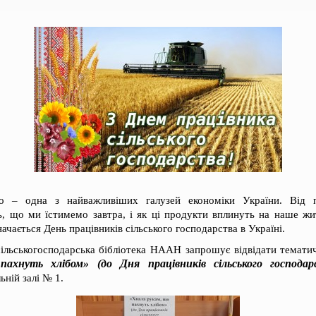
во – одна з найважливіших галузей економіки України. Від пр
ь, що ми їстимемо завтра, і як ці продукти вплинуть на наше ж
ачається День працівників сільського господарства в Україні.
сільськогосподарська бібліотека НААН запрошує відвідати темати
ахнуть хлібом» (до Дня працівників сільського господар
ьній залі № 1.