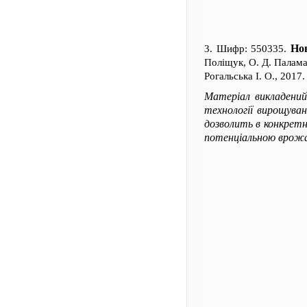
Нов
3. Шифр: 550335.
Поліщук, О. Д. Палама
Рогальська І. О., 2017.
Матеріал викладений
технології вирощуван
дозволить в конкретн
потенціальною врожа