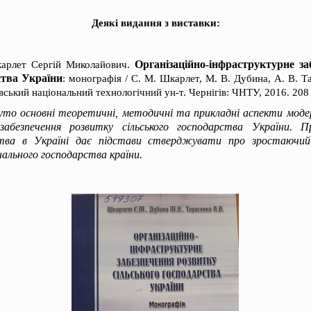
Деякі видання з виставки:
Організаційно-інфраструктурне за
арлет Сергій Миколайович.
ства України
: монографія / С. М. Шкарлет, М. В. Дубина, А. В. Та
вський національний технологічний ун-т. Чернігів: ЧНТУ, 2016. 208 
уто основні теоретичні, методичні та прикладні аспекти модерн
забезпечення розвитку сільського господарства України. П
ства в Україні дає підстави стверджувати про зростаючий 
нального господарства країни.