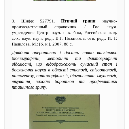
Птичий грипп
3. Шифр: 527791.
: научно-
производственный справочник. / Гос. науч.
учреждение Центр. науч. с.-х. б-ка, Российская акад.
с.-х. наук; науч. ред.: В.Г. Поздняков, отв. ред.: И. Г.
Палилова. М.: [б. и.], 2007. 88 с.
Довідник оперативно і досить повно висвітлює
бібліографічні, методичні та фактографічні
відомості, що відображають сучасний стан і
досягнення науки в області етіології, епізоотології,
патогенезу, патоморфології, діагностики, імунології,
лікування, заходів боротьби та профілактики
пташиного грипу.