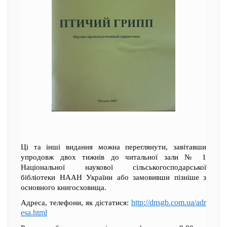
Ці та інші видання можна переглянути, завітавши
упродовж двох тижнів до читальної зали № 1
Національної наукової сільськогосподарської
бібліотеки НААН України або замовивши пізніше з
основного книгосховища.
http://dnsgb.com.ua/adr
Адреса, телефони, як дістатися:
esa.html