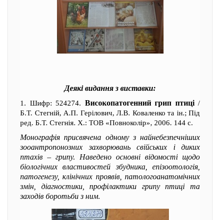
Деякі видання з виставки:
Високопатогенний грип птиці
1. Шифр: 524274.
/
Б.Т. Стегній, А.П. Герілович, Л.В. Коваленко та ін.; Під
ред. Б.Т. Стегнія. Х.: ТОВ «Повноколір», 2006. 144 с.
Монографія присвячена одному з найнебезпечніших
зооантропонозних захворювань свійських і диких
птахів – грипу. Наведено основні відомості щодо
біологічних властивостей збудника, епізоотологія,
патогенезу, клінічних проявів, патологоанатомічних
змін, діагностики, профілактики грипу птиці та
заходів боротьби з ним.