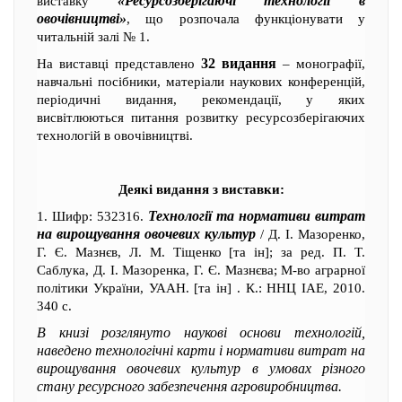
«Ресурсозберігаючі технології в
виставку
овочівництві»
, що розпочала функціонувати у
читальній залі № 1.
32 видання
На виставці представлено
– монографії,
навчальні посібники, матеріали наукових конференцій,
періодичні видання, рекомендації, у яких
висвітлюються питання розвитку ресурсозберігаючих
технологій в овочівництві.
Деякі видання з виставки:
Технології та нормативи витрат
1. Шифр: 532316.
на вирощування овочевих культур
/ Д. І. Мазоренко,
Г. Є. Мазнєв, Л. М. Тіщенко [та ін]; за ред. П. Т.
Саблука, Д. І. Мазоренка, Г. Є. Мазнєва; М-во аграрної
політики України, УААН. [та ін] . К.: ННЦ ІАЕ, 2010.
340 с.
В книзі розглянуто наукові основи технологій,
наведено технологічні карти і нормативи витрат на
вирощування овочевих культур в умовах різного
стану ресурсного забезпечення агровиробництва.