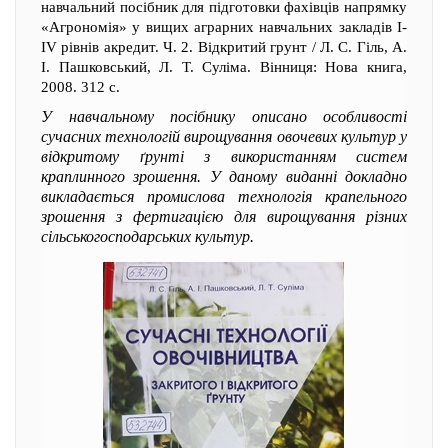
навчальний посібник для підготовки фахівців напрямку
«Агрономія» у вищих аграрних навчальних закладів І-
IV рівнів акредит. Ч. 2. Відкритий грунт / Л. С. Гіль, А.
І. Пашковський, Л. Т. Суліма. Вінниця: Нова книга,
2008. 312 с.
У навчальному посібнику описано особливості
сучасних технологій вирощування овочевих культур у
відкритому ґрунті з використанням систем
краплинного зрошення. У даному виданні докладно
викладається промислова технологія крапельного
зрошення з фертигацією для вирощування різних
сільськогосподарських культур.