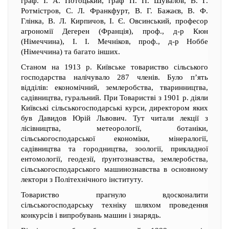
граф. І. А. Потоцький, граф П. П. Шувалов, В. Г.
Ротмістров, С. Л. Франкфурт, В. Г. Бажаєв, В. Ф.
Глінка, В. Л. Кирпичов, І. Є. Овсинський, професор
агрономії Дегерен (Франція), проф., д-р Кюн
(Німеччина), І. І. Мечніков, проф., д-р Ноббе
(Німеччина) та багато інших.
Станом на 1913 р. Київське товариство сільського
господарства налічувало 287 членів. Було п’ять
відділів: економічний, землеробства, тваринництва,
садівництва, гуральний. При Товаристві з 1901 р. діяли
Київські сільськогосподарські курси, директором яких
був Давидов Юрій Львович. Тут читали лекції з
лісівництва, метеорології, ботаніки,
сільськогосподарської економіки, мінералогії,
садівництва та городництва, зоології, прикладної
ентомології, геодезії, ґрунтознавства, землеробства,
сільськогосподарського машинознавства в основному
лектори з Політехнічного інституту.
Товариство прагнуло вдосконалити
сільськогосподарську техніку шляхом проведення
конкурсів і випробувань машин і знарядь.