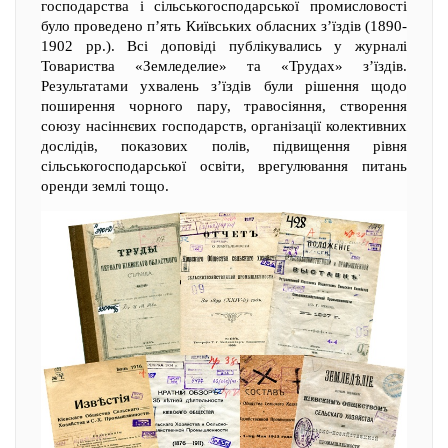
господарства і сільськогосподарської промисловості
було проведено п’ять Київських обласних з’їздів (1890-
1902 рр.). Всі доповіді публікувались у журналі
Товариства «Земледелие» та «Трудах» з’їздів.
Результатами ухвалень з’їздів були рішення щодо
поширення чорного пару, травосіяння, створення
союзу насіннєвих господарств, організації колективних
дослідів, показових полів, підвищення рівня
сільськогосподарської освіти, врегулювання питань
оренди землі тощо.