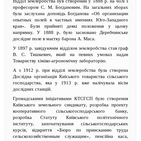
Відділ землеробства був створений у 1888 р. на чолі з
професором С. М. Богдановим. На загальних зборах
була заслухана доповідь Богданова «Об организации
опытных полей в частных имениях Юго-Западного
края». Були прийняті деякі положення у цьому
напрямку. У 1888 р. було засновано Деребчинське
дослідне поле в маєтку барона А. Маса.
У 1897 р. завідуючим відділом землеробства став граф
В. С. Тишкевич, який на певних умовах надав
Товариству хіміко-агрономічну лабораторію.
А з 1912 р. при відділі землеробства була створена
Дослідна організація Киїського товариства сільського
господарства, яка у 1913 р. вже налічувала вісім
дослідних станцій.
Громадськими ініціативами КТСГСП було створення
Київського земельного синдикату, розробка проекту
кооперативного сільськогосподарського банку,
розробка Статуту Київського політехнічного
інституту, започаткування сільськогосподарських
курсів, відкриття «Бюро по приисканию труда
сельскохозяйственным служащим», пенсійна каса,