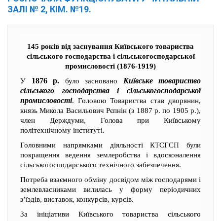
ЗАЛІ № 2, КІМ. №19.
145 років від заснування Київського товариства
сільського господарства і сільськогосподарської
промисловості (1876-1919)
1876 р.
Київське товариство
У
було засновано
сільського господарства і сільськогосподарської
промисловості
. Головою Товариства став дворянин,
князь Микола Васильович Рєпнін (з 1887 р. по 1905 р.),
член Держдуми, Голова при Київському
політехнічному інституті.
Головними напрямками діяльності КТСГСП були
покращення ведення землеробства і вдосконалення
сільськогосподарського технічного забезпечення.
Потреба взаємного обміну досвідом між господарями і
землевласниками вилилась у форму періодичних
з’їздів, виставок, конкурсів, курсів.
За ініціативи Київського товариства сільського