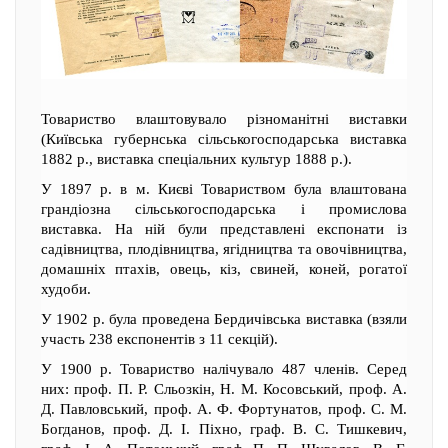
Товариство влаштовувало різноманітні виставки
(Київська губернська сільськогосподарська виставка
1882 р., виставка спеціальних культур 1888 р.).
У 1897 р. в м. Києві Товариством була влаштована
грандіозна сільськогосподарська і промислова
виставка. На ній були представлені експонати із
садівництва, плодівництва, ягідництва та овочівництва,
домашніх птахів, овець, кіз, свиней, коней, рогатої
худоби.
У 1902 р. була проведена Бердичівська виставка (взяли
участь 238 експонентів з 11 секцій).
У 1900 р. Товариство налічувало 487 членів. Серед
них: проф. П. Р. Сльозкін, Н. М. Косовський, проф. А.
Д. Павловський, проф. А. Ф. Фортунатов, проф. С. М.
Богданов, проф. Д. І. Піхно, граф. В. С. Тишкевич,