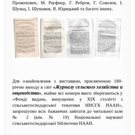
Прокопович, М. Рауфнер, Г. Ребров, Г. Соколов, І.
Шульц, І. Шумаков, Я. Юдицький та багато інших.
Для ознайомлення з виставкою, присвяченою 180-
«Журналу сельского хозяйства и
річчю виходу в світ
овцеводства»
, майже всі номери якого зберігаються у
«Фонді видань, випущених у ХІХ столітті з
сільськогосподарської тематики ННСГБ НААН»,
запрошуємо всіх бажаючих завітати до читальної зали
№ 2 (кім. № 19) Національної наукової
сільськогосподарської бібліотеки НААН.