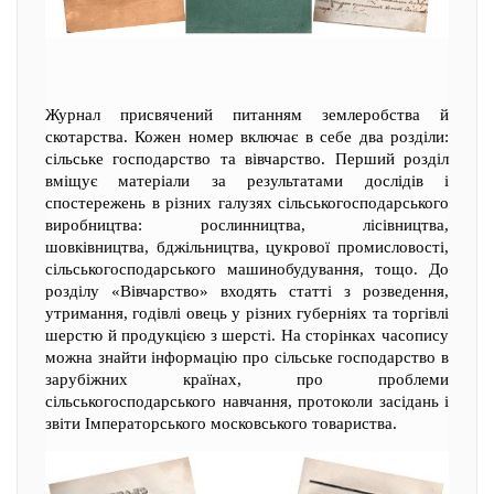
Журнал присвячений питанням землеробства й
скотарства. Кожен номер включає в себе два розділи:
сільське господарство та вівчарство. Перший розділ
вміщує матеріали за результатами дослідів і
спостережень в різних галузях сільськогосподарського
виробництва: рослинництва, лісівництва,
шовківництва, бджільництва, цукрової промисловості,
сільськогосподарського машинобудування, тощо. До
розділу «Вівчарство» входять статті з розведення,
утримання, годівлі овець у різних губерніях та торгівлі
шерстю й продукцією з шерсті. На сторінках часопису
можна знайти інформацію про сільське господарство в
зарубіжних країнах, про проблеми
сільськогосподарського навчання, протоколи засідань і
звіти Імператорського московського товариства.