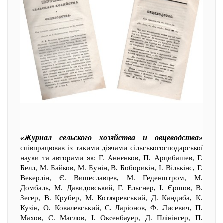
«Журнал сельского хозяйства и овцеводства»
співпрацював із такими діячами сільськогосподарської
науки та авторами як: Г. Аннєнков, П. Арцибашев, Г.
Белл, М. Байков, М. Бунін, В. Боборикін, І. Вількінс, Г.
Векерлін, Є. Вишеславцев, М. Геденштром, М.
Домбаль, М. Давидовський, Г. Ельснер, І. Єршов, В.
Зегер, В. Крубер, М. Котляревський, Д. Кандиба, К.
Кузін, О. Ковалевський, С. Ларіонов, Ф. Лисевич, П.
Махов, С. Маслов, І. Оксенбауер, Д. Плінінгер, П.