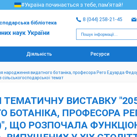
#Україна починається з тебе, пам’ятай!
8 (044) 258-21-45
сподарська бібліотека
рних наук України
Діяльність
Ресурси
дня народження видатного ботаніка, професора Рего Едуарда Федо
і з сільськогосподарської темат
ТЕМАТИЧНУ ВИСТАВКУ "205 
 БОТАНІКА, ПРОФЕСОРА РЕ
)", ЩО РОЗПОЧАЛА ФУНКЦІО