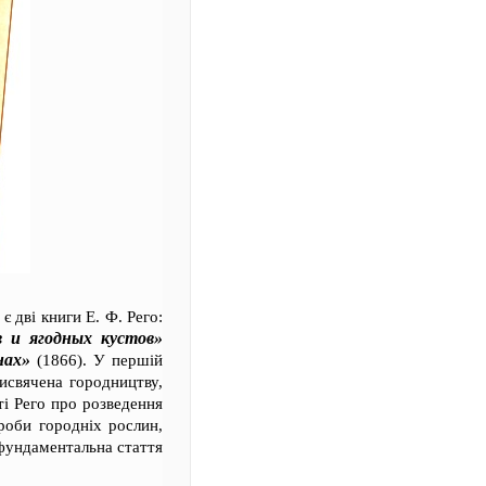
 дві книги Е. Ф. Рего:
в и ягодных кустов»
нах»
(1866). У першій
рисвячена городництву,
ті Рего про розведення
ороби городніх рослин,
 фундаментальна стаття