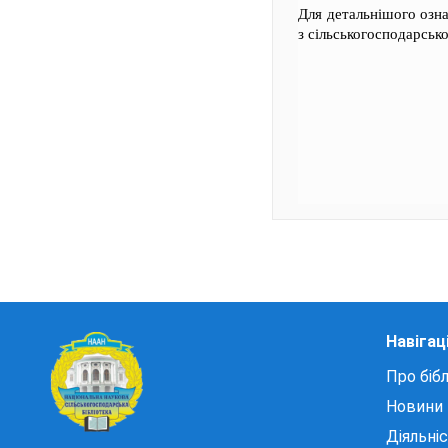
Для детальнішого озн
з сільськогосподарсь
Навігац
Про бібл
Новини
Діяльні