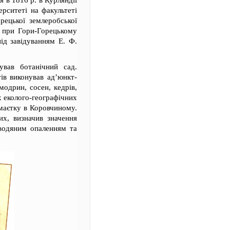
 в 1816 р. в Курляндії
рситеті на факультеті
рецької землеробської
у при Гори-Горецькому
під завідуванням Е. Ф.
ував ботанічний сад.
ів виконував ад’юнкт-
модрин, сосен, кедрів,
их еколого-географічних
маєтку в Коровчиному.
х, визначив значення
 водяним опаленням та