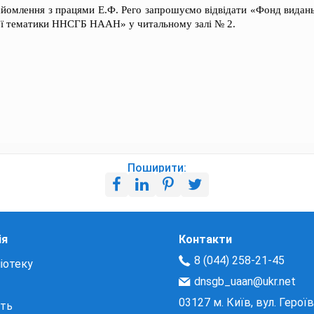
айомлення з працями Е.Ф. Рего запрошуємо відвідати «Фонд видань
кої тематики ННСГБ НААН» у читальному залі № 2.
Поширити:
ія
Контакти
8 (044) 258-21-45
іотеку
dnsgb_uaan@ukr.net
03127 м. Київ, вул. Герої
сть