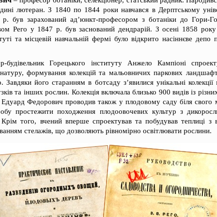
– професор ботаніки, селекціонер, статський радник. Народився
дині лютеран. З 1840 по 1844 роки навчався в Дерптському уніве
 р. був зарахований ад’юнкт-професором з ботаніки до Гори-Го
вом Рего у 1847 р. був заснований дендрарій. З осені 1858 рок
уті та місцевій навчальній фермі було відкрито насіннєве депо 
р-будівельник Горецького інституту Анжело Кампіоні спроект
натуру, формування колекцій та мальовничих паркових ландшафт
 Завдяки його старанням в ботсаду з’явилися унікальні колекції 
узків та інших рослин. Колекція включала близько 900 видів із різн
я Едуард Федорович проводив також у плодовому саду біля свого 
обу простежити походження плодоовочевих культур з дикоросли
. Крім того, вчений вперше спроектував та побудував теплиці з
ванням стелажів, що дозволяють рівномірно освітлювати рослини.