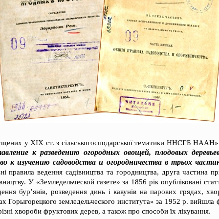
щених у XIX ст. з сільськогосподарської тематики ННСГБ НААН» є
авление к разведению огородных овощей, плодовых деревье
во к изучению садоводства и огородничества в трьох части
ьні правила ведення садівництва та городництва, друга частина п
вництву. У «Земледельческой газете» за 1856 рік опубліковані стат
щення бур’янів, розведення динь і кавунів на парових грядах, хв
ах Горыгорецкого земледельческого института» за 1952 р. вийшла
різні хвороби фруктових дерев, а також про способи їх лікування.