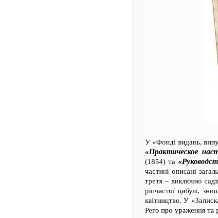
У «Фонді видань, випу
«Практическое наст
«Руководст
(1854) та
частині описані загал
третя – виключно саді
ріпчастої цибулі, зни
квітництво. У «Записк
Рего про ураження та 