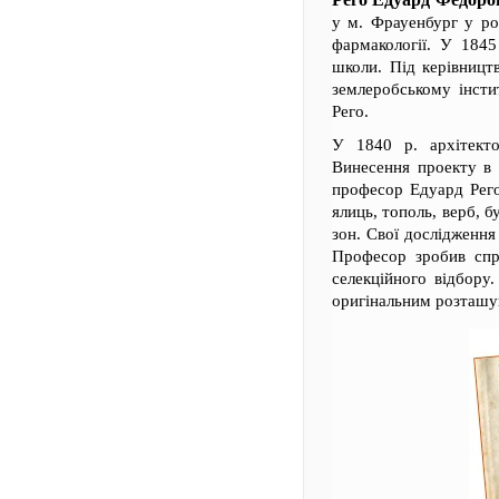
у м. Фрауенбург у ро
фармакології. У 1845
школи. Під керівницт
землеробському інстит
Рего.
У 1840 р. архітекто
Винесення проекту в 
професор Едуард Рего.
ялиць, тополь, верб, б
зон. Свої дослідженн
Професор зробив спр
селекційного відбору
оригінальним розташу