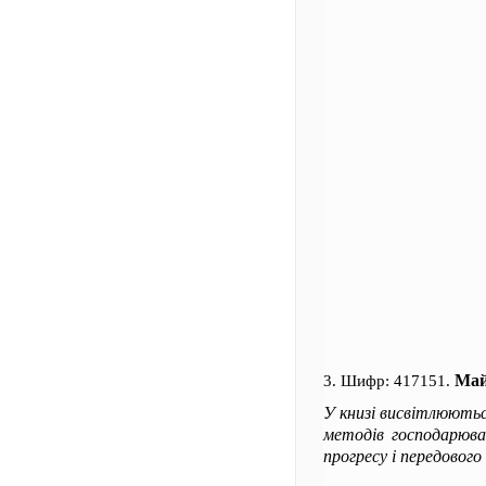
Май
3. Шифр: 417151.
У книзі висвітлюютьс
методів господарюва
прогресу і передового