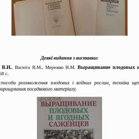
Деякі видання з виставки:
 В.И.
Выращивание плодовых и
, Васюта В.М., Мережко И.М.
68 с.
способи розмноження плодових і ягідних рослин, техніка ще
 вирощування посадкового матеріалу.