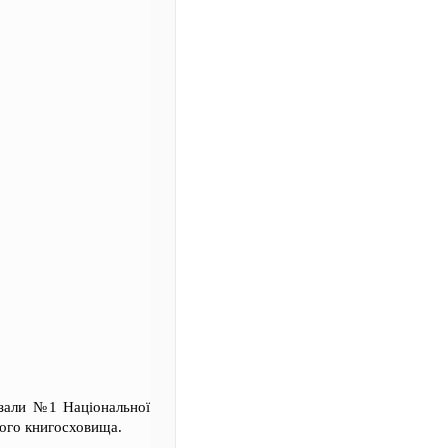
 зали №1 Національної
ного книгосховища.