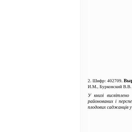
Выр
2. Шифр: 402709.
И.М., Бурковский В.В.
У книзі висвітлено 
районованих і перспе
плодових саджанців у