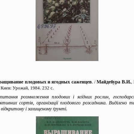
ащивание плодовых и ягодных саженцев
Майдебура В.И.
. /
,
 Киев: Урожай, 1984. 232 с.
питання розмноження плодових і ягідних рослин, господарськ
ктивних сортів, організації плодового розсадника. Виділено т
 відкритому і захищеному ґрунті.