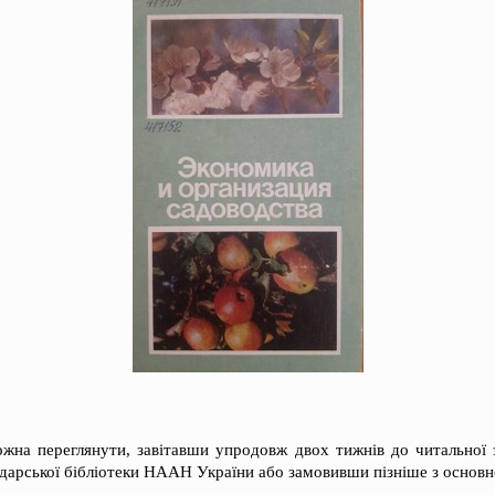
ожна переглянути, завітавши упродовж двох тижнів до читальної
одарської бібліотеки НААН України або замовивши пізніше з основ