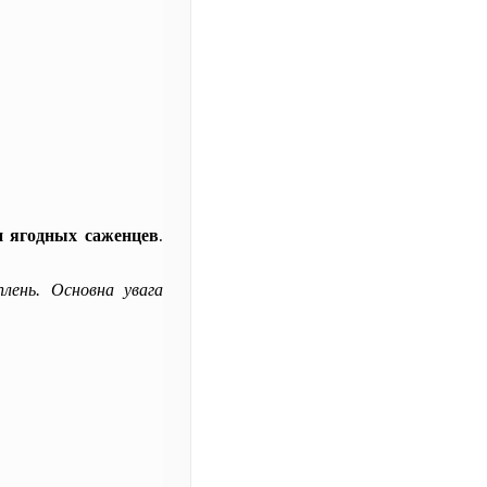
 ягодных саженцев
.
плень. Основна увага