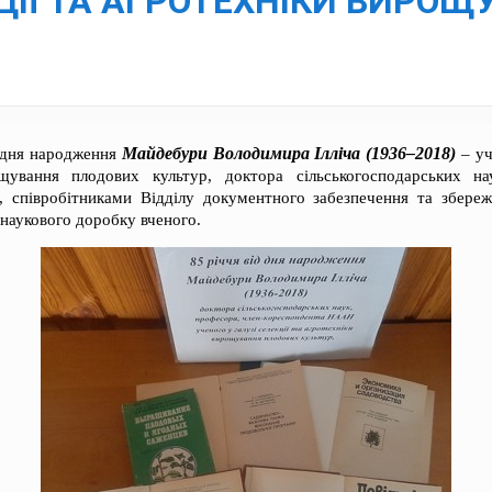
КЦІЇ ТА АГРОТЕХНІКИ ВИРО
Майдебури Володимира Ілліча (1936–2018)
 дня народження
– уч
щування плодових культур, доктора сільськогосподарських на
 співробітниками Відділу документного забезпечення та збереж
 наукового доробку вченого.