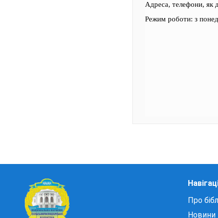
Адреса, телефони, як 
Режим роботи: з понеді
Навігац
Про бібл
Новини