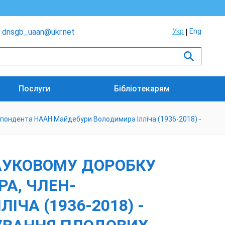
dnsgb_uaan@ukr.net
Укр
Eng
Послуги
Бібліотекарям
спондента НААН Майдебури Володимира Ілліча (1936-2018) -
АУКОВОМУ ДОРОБКУ
А, ЧЛЕН-
ЧА (1936-2018) -