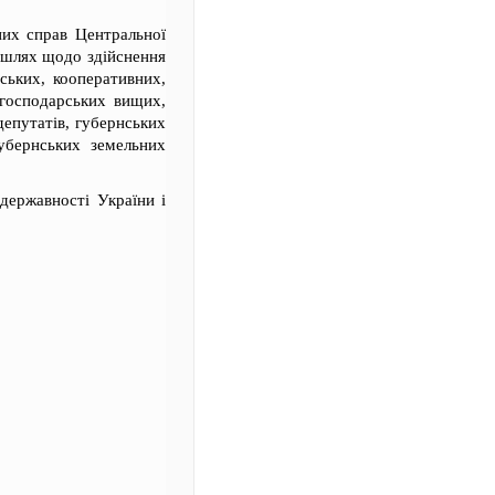
них справ Центральної
и шлях щодо здійснення
ських, кооперативних,
когосподарських вищих,
депутатів, губернських
губернських земельних
державності України і