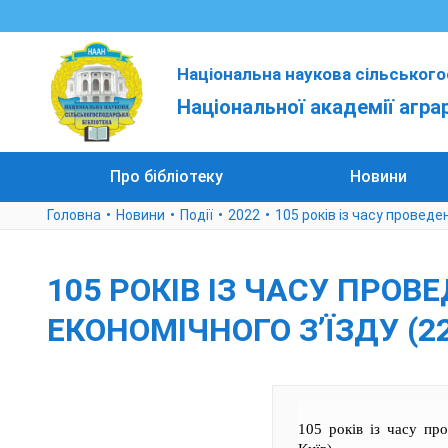
Національна наукова сільського
Національної академії агра
Про бібліотеку
Новини
Головна
Новини
Події
2022
105 років із часу проведе
105 РОКІВ ІЗ ЧАСУ ПРО
ЕКОНОМІЧНОГО З’ЇЗДУ (22
105 років із часу пр