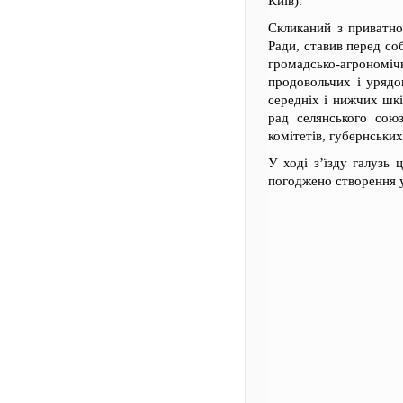
Київ).
Скликаний з приватно
Ради, ставив перед со
громадсько-агрономіч
продовольчих і урядов
середніх і нижчих шкі
рад селянського союз
комітетів, губернськи
У ході з’їзду галузь
погоджено створення у 