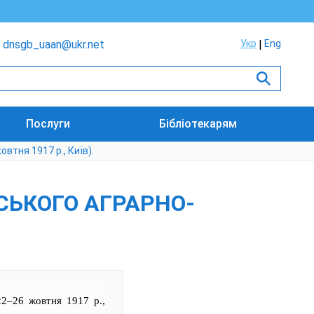
dnsgb_uaan@ukr.net
Укр
Eng
Послуги
Бібліотекарям
втня 1917 р., Київ).
НСЬКОГО АГРАРНО-
22–26 жовтня 1917 р.,