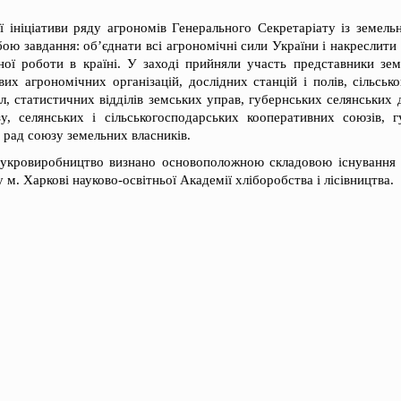
ї ініціативи ряду агрономів Генерального Секретаріату із земель
бою завдання: об’єднати всі агрономічні сили України і накреслит
ної роботи в країні. У заході прийняли участь представники зем
их агрономічних організацій, дослідних станцій і полів, сільсь
л, статистичних відділів земських управ, губернських селянських 
у, селянських і сільськогосподарських кооперативних союзів, 
х рад союзу земельних власників.
 цукровиробництво визнано основоположною складовою існування 
м. Харкові науково-освітньої Академії хліборобства і лісівництва.