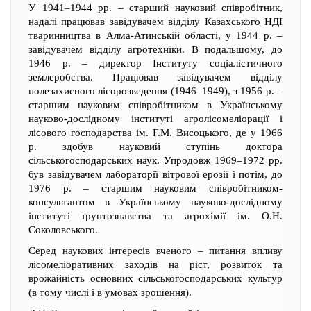
У 1941–1944 рр. – старший науковий співробітник,
надалі працював завідувачем відділу Казахського НДІ
тваринництва в Алма-Атинській області, у 1944 р. –
завідувачем відділу агротехніки. В подальшому, до
1946 р. – директор Інституту соціалістичного
землеробства. Працював завідувачем відділу
полезахисного лісорозведення (1946–1949), з 1956 р. –
старшим науковим співробітником в Українському
науково-дослідному інституті агролісомеліорації і
лісового господарства ім. Г.М. Висоцького, де у 1966
р. здобув науковий ступінь доктора
сільськогосподарських наук. Упродовж 1969–1972 рр.
був завідувачем лабораторії вітрової ерозії і потім, до
1976 р. – старшим науковим співробітником-
консультантом в Українському науково-дослідному
інституті ґрунтознавства та агрохімії ім. О.Н.
Соколовського.
Серед наукових інтересів вченого – питання впливу
лісомеліоративних заходів на ріст, розвиток та
врожайність основних сільськогосподарських культур
(в тому числі і в умовах зрошення).