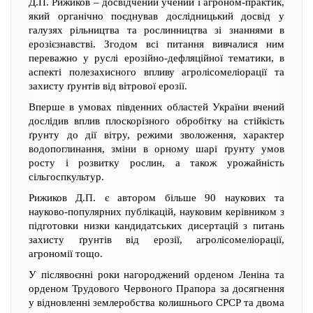
Д.П. Рижиков – досвідчений учений і агроном-практик,
який органічно поєднував дослідницький досвід у
галузях рільництва та рослинництва зі знаннями в
ерозієзнавстві. Згодом всі питання вивчалися ним
переважно у руслі ерозійно-дефляційної тематики, в
аспекті полезахисного впливу агролісомеліорації та
захисту ґрунтів від вітрової ерозії.
Вперше в умовах південних областей України вчений
дослідив вплив плоскорізного обробітку на стійкість
ґрунту до дії вітру, режими зволоження, характер
водопоглинання, зміни в орному шарі ґрунту умов
росту і розвитку рослин, а також урожайність
сільгоспкультур.
Рижиков Д.П. є автором більше 90 наукових та
науково-популярних публікацій, науковим керівником з
підготовки низки кандидатських дисертацій з питань
захисту ґрунтів від ерозії, агролісомеліорації,
агрономії тощо.
У післявоєнні роки нагороджений орденом Леніна та
орденом Трудового Червоного Прапора за досягнення
у відновленні землеробства колишнього СРСР та двома