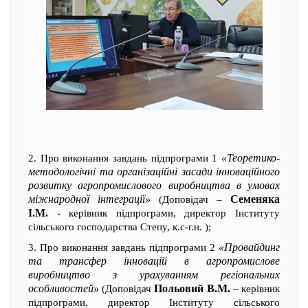
«Теоретико-
2. Про виконання завдань підпрограми 1
методологічні та організаційні засади інноваційного
розвитку агропромислового виробництва в умовах
міжнародної інтеграції»
Семеняка
(Доповідач –
І.М.
- керівник підпрограми, директор Інституту
сільського господарства Степу, к.с-г.н. );
«Провайдинг
3. Про виконання завдань підпрограми 2
та трансфер інновацій в агропромислове
виробництво з урахуванням регіональних
особливостей»
Польовий В.М.
(Доповідач
– керівник
підпрограми, директор Інституту сільського