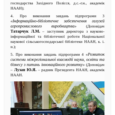
господарства Західного Полісся, д.с.-г.н., академік
НААН);
4. Про виконання завдань підпрограми 3
«Інформаційно-бібліотечне забезпечення галузей
агропромислового виробництва»
(Доповідач
Татарчук Л.М.
– заступник директора з науково-
інформаційної та бібліотечної роботи Національної
наукової сільськогосподарської бібліотеки НААН, к. і.
н.);
«Розвиток
5. Про виконання завдань підпрограми 4
системи міжрегіональної взаємодії науки, освіти та
бізнесу з питань інноваційного розвитку»
(Доповідач
Лузан Ю.Я.
–
– радник Президента НААН, академік
НААН.