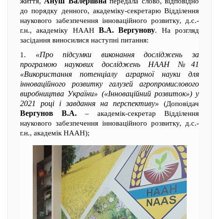
Ануш Валеріївна
життя,
передала слово, відповідно
до порядку денного, академіку-секретарю Відділення
наукового забезпечення інноваційного розвитку, д.с.-
В.А. Вергунову
г.н., академіку НААН
. На розгляд
засідання виносилися наступні питання:
«Про підсумки виконання досліджень за
1.
програмою наукових досліджень НААН №41
«Використання потенціалу аграрної науки для
інноваційного розвитку галузей агропромислового
виробництва України» («Інноваційний розвиток») у
2021 році і завдання на перспективу»
(Доповідач
Вергунов В.А.
– академік-секретар Відділення
наукового забезпечення інноваційного розвитку, д.с.-
г.н., академік НААН);