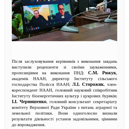
Після заслуховування керівників з виконання завдань
виступили рецензенти зі своїми зауваженнями,
С.М. Рижук
пропозиціями на виконання ПНД:
,
академік НААН, директор Інституту сільського
Л.І. Сторожик
господарства Полісся НААН;
, член-
кореспондент НААН, головний науковий співробітник
Інституту біоенергетичних культур і цукрових буряків;
І.І. Чернишенко
, головний консультант секретаріату
комітету Верховної Ради України з питань аграрної та
земельної політики. Вони одноголосно визнали
результати діяльності установ задовільними, цінними
до впровадження.