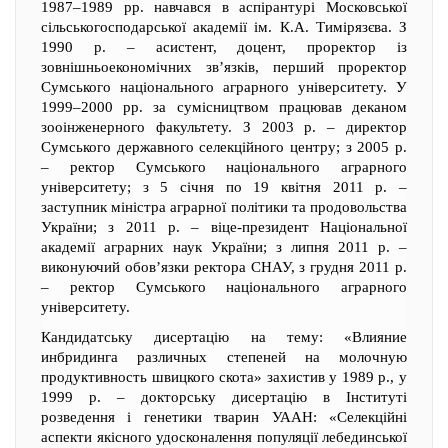
1987–1989 рр. навчався в аспірантурі Московської
сільськогосподарської академії ім. К.А. Тимірязєва. З
1990 р. – асистент, доцент, проректор із
зовнішньоекономічних зв’язків, перший проректор
Сумського національного аграрного університету. У
1999–2000 рр. за сумісництвом працював деканом
зооінженерного факультету. З 2003 р. – директор
Сумського державного селекційного центру; з 2005 р.
– ректор Сумського національного аграрного
університету; з 5 січня по 19 квітня 2011 р. –
заступник міністра аграрної політики та продовольства
України; з 2011 р. – віце-президент Національної
академії аграрних наук України; з липня 2011 р. –
виконуючий обов’язки ректора СНАУ, з грудня 2011 р.
– ректор Сумського національного аграрного
університету.
Кандидатську дисертацію на тему: «Влияние
инбридинга различных степеней на молочную
продуктивность швицкого скота» захистив у 1989 р., у
1999 р. – докторську дисертацію в Інституті
розведення і генетики тварин УААН: «Селекційні
аспекти якісного удосконалення популяції лебединської