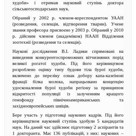
худоби» і отримав науковий ступінь доктора
сільськогосподарських наук.
Обраний у 2002 р. членом-кореспондентом УААН
(розведення, селекція, відтворення тварин). Учене
звання професора присвоєно у 2003 р. Обраний у 2010
р. дійсним членом (академіком) НААН Відділення
зоотехнії (розведення та селекція).
Наукові дослідження В.І. Ладики спрямовані на
виведення конкурентоспроможних вітчизняних порід
великої рогатої худоби. Під його керівництвом
розроблено оцінку типу будови тіла бурої худоби,
включено до переліку ознак добору капа-казеїнові
фракції білка молока, напрацьовано концепцію
удосконалення бурої худоби регіону за принципом
відкритості популяції із залученням кращого
генофонду північноамериканських та
західноєвропейських швіців.
Бере участь у підготовці наукових кадрів. Під його
керівництвом науковий ступінь здобули 5 кандидатів
наук. На даний час здійснює підготовку 2 аспірантів та
1 докторанта. Має 136 публікацій, з них: наукових –