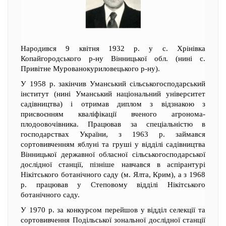
Народився 9 квітня 1932 р. у с. Хрінівка
Копайгородського р-ну Вінницької обл. (нині с.
Привітне Мурованокуриловецького р-ну).
У 1958 р. закінчив Уманський сільськогосподарський
інститут (нині Уманський національний університет
садівництва) і отримав диплом з відзнакою з
присвоєнням кваліфікації вченого агронома-
плодоовочівника. Працював за спеціальністю в
господарствах України, з 1963 р. займався
сортовивченням яблуні та груші у відділі садівництва
Вінницької державної обласної сільськогосподарської
дослідної станції, пізніше навчався в аспірантурі
Нікітського ботанічного саду (м. Ялта, Крим), а з 1968
р. працював у Степовому відділі Нікітського
ботанічного саду.
У 1970 р. за конкурсом перейшов у відділ селекції та
сортовивчення Подільської зональної дослідної станції