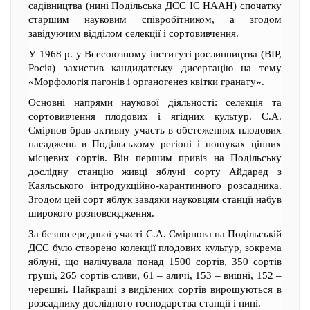
садівництва (нині Подільська ДСС ІС НААН) спочатку
старшим науковим співробітником, а згодом
завідуючим відділом селекції і сортовивчення.
У 1968 р. у Всесоюзному інституті рослинництва (ВІР,
Росія) захистив кандидатську дисертацію на тему
«Морфологія пагонів і органогенез квітки гранату».
Основні напрями наукової діяльності: селекція та
сортовивчення плодових і ягідних культур. С.А.
Смірнов брав активну участь в обстеженнях плодових
насаджень в Подільському регіоні і пошуках цінних
місцевих сортів. Він першим привіз на Подільську
дослідну станцію живці яблуні сорту Айдаред з
Каяльського інтродукційно-карантинного розсадника.
Згодом цей сорт яблук завдяки науковцям станції набув
широкого розповсюдження.
За безпосередньої участі С.А. Смірнова на Подільській
ДСС було створено колекції плодових культур, зокрема
яблуні, що налічувала понад 1500 сортів, 350 сортів
груші, 265 сортів сливи, 61 – аличі, 153 – вишні, 152 –
черешні. Найкращі з виділених сортів вирощуються в
розсаднику дослідного господарства станції і нині.