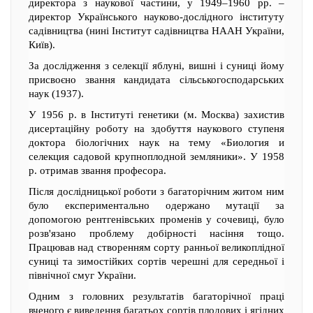
директора з наукової частини, у 1949–1960 рр. –
директор Українського науково-дослідного інституту
садівництва (нині Інститут садівництва НААН України,
Київ).
За дослідження з селекції яблуні, вишні і суниці йому
присвоєно звання кандидата сільськогосподарських
наук (1937).
У 1956 р. в Інституті генетики (м. Москва) захистив
дисертаційну роботу на здобуття наукового ступеня
доктора біологічних наук на тему «Биология и
селекция садовой крупноплодной земляники». У 1958
р. отримав звання професора.
Після дослідницької роботи з багаторічним житом ним
було експериментально одержано мутації за
допомогою рентгенівських променів у сочевиці, було
розв'язано проблему добірності насіння тощо.
Працював над створенням сорту ранньої великоплідної
суниці та зимостійких сортів черешні для середньої і
північної смуг України.
Одним з головних результатів багаторічної праці
вченого є виведення багатьох сортів плодових і ягідних