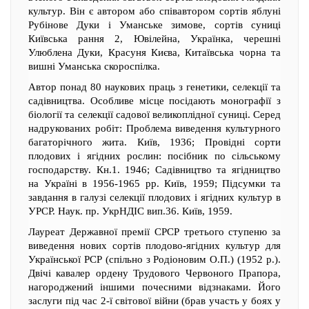
культур. Він є автором або співавтором сортів яблуні
Рубінове Дуки і Уманське зимове, сортів суниці
Київська рання 2, Ювілейна, Українка, черешні
Улюблена Дуки, Красуня Києва, Китаївська чорна та
вишні Уманська скороспілка.
Автор понад 80 наукових праць з генетики, селекції та
садівництва. Особливе місце посідають монографії з
біології та селекції садової великоплідної суниці. Серед
надрукованих робіт: Проблема виведення культурного
багаторічного жита. Київ, 1936; Провідні сорти
плодових і ягідних рослин: посібник по сільському
господарству. Кн.1. 1946; Садівництво та ягідництво
на Україні в 1956-1965 рр. Київ, 1959; Підсумки та
завдання в галузі селекції плодових і ягідних культур в
УРСР. Наук. пр. УкрНДІС вип.36. Київ, 1959.
Лауреат Державної премії СРСР третього ступеню за
виведення нових сортів плодово-ягідних культур для
Української РСР (спільно з Родіоновим О.П.) (1952 р.).
Двічі кавалер ордену Трудового Червоного Прапора,
нагороджений іншими почесними відзнаками. Його
заслуги під час 2-ї світової війни (брав участь у боях у