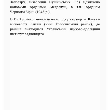
Заполяр'ї, визволенні Пушкінських Гір) відзначено
бойовими орденами, медалями, в т.ч. орденом
Червоної Зірки (1943 р.).
В 1961 р. його іменем названо одну з вулиць м. Києва в
місцевості Китаїв (нині Голосіївський район), де
раніше знаходився Український науково-дослідний
інститут садівництва.