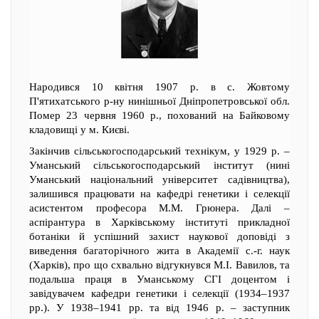
Народився 10 квітня 1907 р. в с. Жовтому
П'ятихатського р-ну нинішньої Дніпропетровської обл.
Помер 23 червня 1960 р., похований на Байковому
кладовищі у м. Києві.
Закінчив сільськогосподарський технікум, у 1929 р. –
Уманський сільськогосподарський інститут (нині
Уманський національний університет садівництва),
залишився працювати на кафедрі генетики і селекції
асистентом професора М.М. Грюнера. Далі –
аспірантура в Харківському інституті прикладної
ботаніки й успішний захист наукової доповіді з
виведення багаторічного жита в Академії с.-г. наук
(Харків), про що схвально відгукнувся М.І. Вавилов, та
подальша праця в Уманському СГІ доцентом і
завідувачем кафедри генетики і селекції (1934–1937
рр.). У 1938–1941 рр. та від 1946 р. – заступник