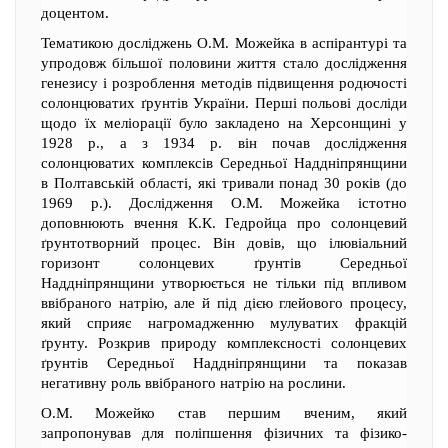
доцентом.
Тематикою досліджень О.М. Можейка в аспірантурі та
упродовж більшої половини життя стало дослідження
генезису і розроблення методів підвищення родючості
солонцюватих ґрунтів України. Перші польові досліди
щодо їх меліорації було закладено на Херсонщині у
1928 р., а з 1934 р. він почав дослідження
солонцюватих комплексів Середньої Наддніпрянщини
в Полтавській області, які тривали понад 30 років (до
1969 р.). Дослідження О.М. Можейка істотно
доповнюють вчення К.К. Гедройца про солонцевий
ґрунтотворний процес. Він довів, що ілювіальний
горизонт солонцевих ґрунтів Середньої
Наддніпрянщини утворюється не тільки під впливом
ввібраного натрію, але й під дією глейового процесу,
який сприяє нагромадженню мулуватих фракцій
ґрунту. Розкрив природу комплексності солонцевих
ґрунтів Середньої Наддніпрянщини та показав
негативну роль ввібраного натрію на рослини.
О.М. Можейко став першим вченим, який
запропонував для поліпшення фізичних та фізико-