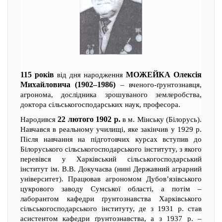
115 років
МОЖЕЙКА Олексія
від дня народження
Михайловича (1902–1986)
– вченого-ґрунтознавця,
агронома, дослідника зрошуваного землеробства,
доктора сільськогосподарських наук, професора.
22 лютого 1902 р.
Народився
в м. Мінську (Білорусь).
Навчався в реальному училищі, яке закінчив у 1929 р.
Після навчання на підготовчих курсах вступив до
Білоруського сільськогосподарського інституту, з якого
перевівся у Харківський сільськогосподарський
інститут ім. В.В. Докучаєва (нині Державний аграрний
університет). Працював агрономом Дубов’язівського
цукрового заводу Сумської області, а потім –
лаборантом кафедри ґрунтознавства Харківського
сільськогосподарського інституту, де з 1931 р. став
асистентом кафедри ґрунтознавства, а з 1937 р. –