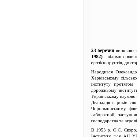
23 березня
виповнюєт
1982)
– відомого вчено
ерозією ґрунтів, докто
Народився Олександр
Харківському сільсько
інституту протягом 
дорожньому інституті
Українському науково-д
Дванадцять років сво
Чорноморському флоті
лабораторії, заступн
господарства та агролі
В 1953 р. О.С. Скоро
Інституту лісу АН УР