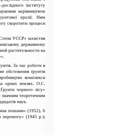
-дослідного інституту
науковим керівництвом
унтової ерозії. Ним
могу скоротити процеси
 Степи УССР» захистив
осковському державному
сной растительности на
о».
унтів. За час роботи в
не обстеження ґрунтів
иробництво комплекси
на орних землях. О.С.
«Ґрунти чорного лісу»
 є значним теоретичним
дидатів наук.
нак пошани» (1952), 6
а перемогу» (1945 р.);