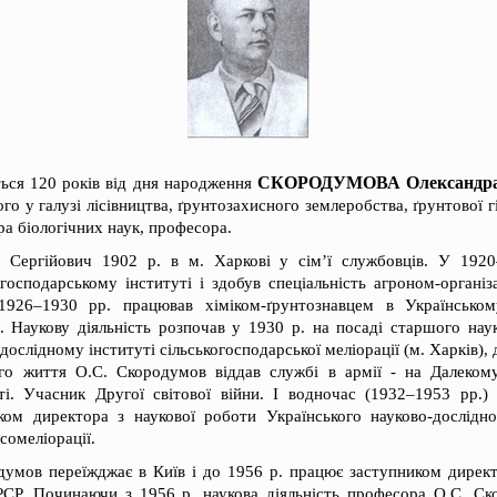
СКОРОДУМОВА Олександра С
ься 120 років від дня народження
го у галузі лісівництва, ґрунтозахисного землеробства, ґрунтової г
ра біологічних наук, професора.
 Сергійович 1902 р. в м. Харкові у сім’ї службовців. У 1920
господарському інституті і здобув спеціальність агроном-організ
1926–1930 рр. працював хіміком-ґрунтознавцем в Українськом
. Наукову діяльність розпочав у 1930 р. на посаді старшого наук
ослідному інституті сільськогосподарської меліорації (м. Харків),
го життя О.С. Скородумов віддав службі в армії - на Далеком
. Учасник Другої світової війни. І водночас (1932–1953 рр.)
иком директора з наукової роботи Українського науково-дослідно
сомеліорації.
думов переїжджає в Київ і до 1956 р. працює заступником директ
СР. Починаючи з 1956 р. наукова діяльність професора О.С. Ск