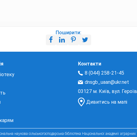
Поширити:
ія
Контакти
8 (044) 258-21-45
іотеку
dnsgb_uaan@ukr.net
03127 м. Київ, вул. Герої
сть
и
Дивитись на мапі
екарям
нальна наукова сільськогосподарська бібліотека Національної академії аграрних