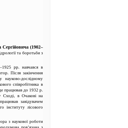
ергійовича (1902–
ідрології та боротьби з
–1925 рр. навчався в
атор. Після закінчення
у науково-дослідному
ового співробітника в
 де працював до 1932 р.
у Сході, в Очакові на
 працював завідувачем
го інституту лісового
ора з наукової роботи
ородумова пов’язана з