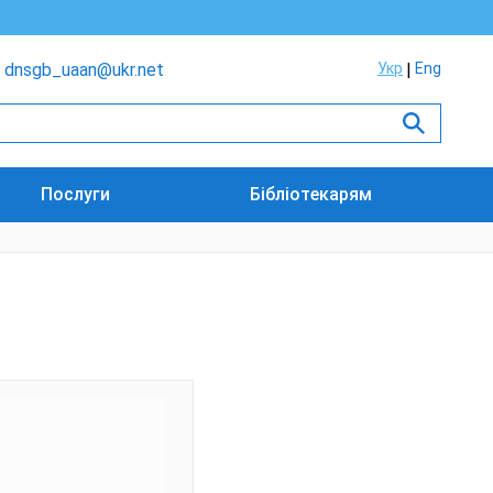
dnsgb_uaan@ukr.net
Укр
Eng
Послуги
Бібліотекарям