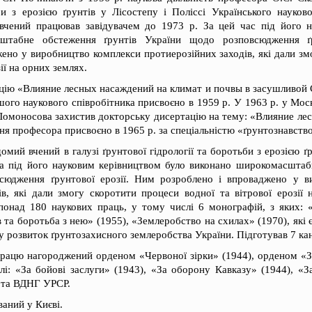
и з ерозією ґрунтів у Лісостепу і Поліссі Українського науково
 вчений працював завідувачем до 1973 р. За цей час під його 
сштабне обстеження ґрунтів України щодо розповсюдження ґр
ено у виробництво комплекси протиерозійних заходів, які дали з
зії на орних землях.
цію «Влияние лесных насаждений на климат и почвы в засушливой
шого наукового співробітника присвоєно в 1959 р. У 1963 р. у М
 Ломоносова захистив докторську дисертацію на тему: «Влияние ле
ня професора присвоєно в 1965 р. за спеціальністю «ґрунтознавств
омий вчений в галузі ґрунтової гідрології та боротьби з ерозією ґр
ва під його науковим керівництвом було виконано широкомасштаб
сюдження ґрунтової ерозії. Ним розроблено і впроваджено у в
ів, які дали змогу скоротити процеси водної та вітрової ерозії 
онад 180 наукових праць, у тому числі 6 монографій, з яких: 
ів та боротьба з нею» (1955), «Землеробство на схилах» (1970), які
у розвиток ґрунтозахисного землеробства України. Підготував 7 кан
працю нагороджений орденом «Червоної зірки» (1944), орденом «З
і: «За бойові заслуги» (1943), «За оборону Кавказу» (1944), «З
та ВДНГ УРСР.
ваний у Києві.