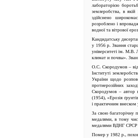
лабораторією боротьб
землеробства, в якій
здійснено широкома
розроблено і впровадж
водної та вітрової еро
Кандидатську дисерта
у 1956 р. Звання стар
університеті ім. М.В.
климат и почвы». Зван
О.С. Скородумов – від
Інституті землеробст
України щодо розпов
протиерозійних заход
Скородумов – автор п
(1954), «Ерозія ґрунт
і практичним внеском 
За свою багаторічну 
медалями, в тому числ
медалями ВДНГ СРСР 
Помер у 1982 р., похо