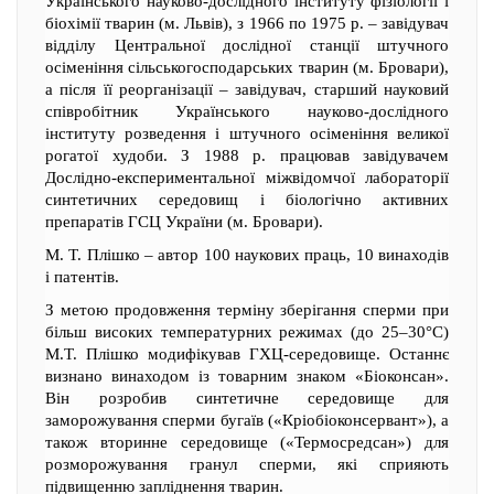
Українського науково-дослідного інституту фізіології і
біохімії тварин (м. Львів), з 1966 по 1975 р. – завідувач
відділу Центральної дослідної станції штучного
осіменіння сільськогосподарських тварин (м. Бровари),
а після її реорганізації – завідувач, старший науковий
співробітник Українського науково-дослідного
інституту розведення і штучного осіменіння великої
рогатої худоби. З 1988 р. працював завідувачем
Дослідно-експериментальної міжвідомчої лабораторії
синтетичних середовищ і біологічно активних
препаратів ГСЦ України (м. Бровари).
М. Т. Плішко – автор 100 наукових праць, 10 винаходів
і патентів.
З метою продовження терміну зберігання сперми при
більш високих температурних режимах (до 25–30°С)
М.Т. Плішко модифікував ГХЦ-середовище. Останнє
визнано винаходом із товарним знаком «Біоконсан».
Він розробив синтетичне середовище для
заморожування сперми бугаїв («Кріобіоконсервант»), а
також вторинне середовище («Термосредсан») для
розморожування гранул сперми, які сприяють
підвищенню запліднення тварин.