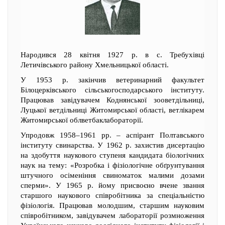
Народився 28 квітня 1927 р. в с. Требухівці
Летичівського району Хмельницької області.
У 1953 р. закінчив ветеринарний факультет
Білоцерківського сільськогосподарського інституту.
Працював завідувачем Коднянської зооветдільниці,
Луцької ветдільниці Житомирської області, ветлікарем
Житомирської облветбаклабораторії.
Упродовж 1958–1961 рр. – аспірант Полтавського
інституту свинарства. У 1962 р. захистив дисертацію
на здобуття наукового ступеня кандидата біологічних
наук на тему: «Розробка і фізіологічне обґрунтування
штучного осіменіння свиноматок малими дозами
сперми». У 1965 р. йому присвоєно вчене звання
старшого наукового співробітника за спеціальністю
фізіологія. Працював молодшим, старшим науковим
співробітником, завідувачем лабораторії розмноження