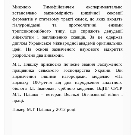
Миколою Тимофійовичем експериментально
встановлено закономірність циклічної секреції
ферментів у статевому тракті самок, до яких входять
гіалуронідазні та протеолітичні ензими
трипсиноподібного типу, що сприяють денудації
яйцеклітин і заплідненню ссавців. За це одержав
диплом Української міжнародної академії оригінальних
ідей. На основі зазначеного наукового відкриття
розроблено два винаходи.
М.Т. Плішку присвоєно почесне звання Заслуженого
працівника сільського господарства України. Він
відзначений іншими нагородами, медаллю «На
відзнаку 100-річчя від дня народження видатного
біолога І.І. Іванова», срібною медаллю ВДНГ СРСР.
М.Т. Плішко – ветеран Великої Вітчизняної війни і
праці.
Помер М.Т. Плішко у 2012 році.