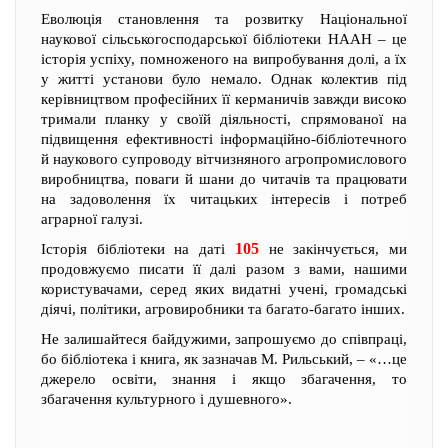
Еволюція становлення та розвитку Національної
наукової сільськогосподарської бібліотеки НААН – це
історія успіху, помноженого на випробування долі, а їх
у житті установи було немало. Однак колектив під
керівництвом професійних її керманичів завжди високо
тримали планку у своїй діяльності, спрямованої на
підвищення ефективності інформаційно-бібліотечного
й наукового супроводу вітчизняного агропромислового
виробництва, поваги й шани до читачів та працювати
на задоволення їх читацьких інтересів і потреб
аграрної галузі.
105
Історія бібліотеки на даті
не закінчується, ми
продовжуємо писати її далі разом з вами, нашими
користувачами, серед яких видатні учені, громадські
діячі, політики, агровиробники та багато-багато інших.
Не залишайтеся байдужими, запрошуємо до співпраці,
бо бібліотека і книга, як зазначав М. Рильський, – «…це
джерело освіти, знання і якщо збагачення, то
збагачення культурного і душевного».