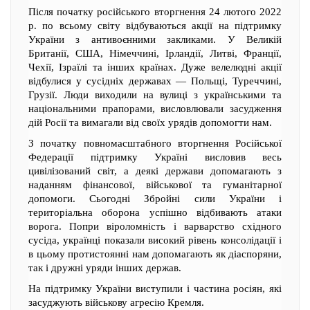
Після початку російського вторгнення 24 лютого 2022
р. по всьому світу відбуваються акції на підтримку
України з антивоєнними закликами. У Великій
Британії, США, Німеччині, Ірландії, Литві, Франції,
Чехії, Ізраїлі та інших країнах. Дуже велелюдні акції
відбулися у сусідніх державах — Польщі, Туреччині,
Грузії. Люди виходили на вулиці з українськими та
національними прапорами, висловлювали засудження
дій Росії та вимагали від своїх урядів допомогти нам.
З початку повномасштабного вторгнення Російської
Федерації підтримку Україні висловив весь
цивілізований світ, а деякі держави допомагають з
наданням фінансової, військової та гуманітарної
допомоги. Сьогодні Збройні сили України і
територіальна оборона успішно відбивають атаки
ворога. Попри віроломність і варварство східного
сусіда, українці показали високий рівень консолідації і
в цьому протистоянні нам допомагають як діаспоряни,
так і дружні уряди інших держав.
На підтримку України виступили і частина росіян, які
засуджують військову агресію Кремля.