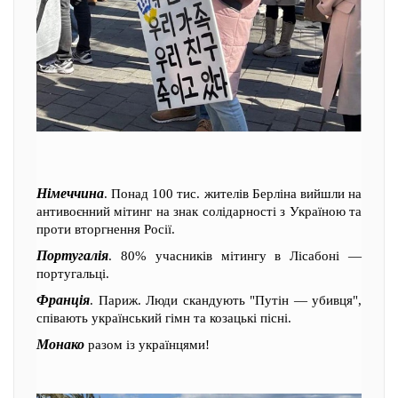
Німеччина
. Понад 100 тис. жителів Берліна вийшли на
антивоєнний мітинг на знак солідарності з Україною та
проти вторгнення Росії.
Португалія
. 80% учасників мітингу в Лісабоні —
португальці.
Франція
. Париж. Люди скандують "Путін — убивця",
співають український гімн та козацькі пісні.
Монако
разом із українцями!