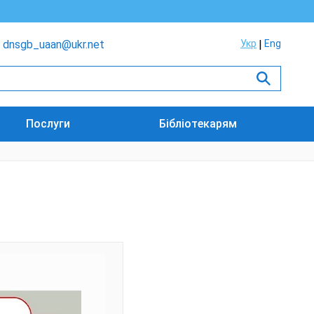
dnsgb_uaan@ukr.net
Укр
Eng
Послуги
Бібліотекарям