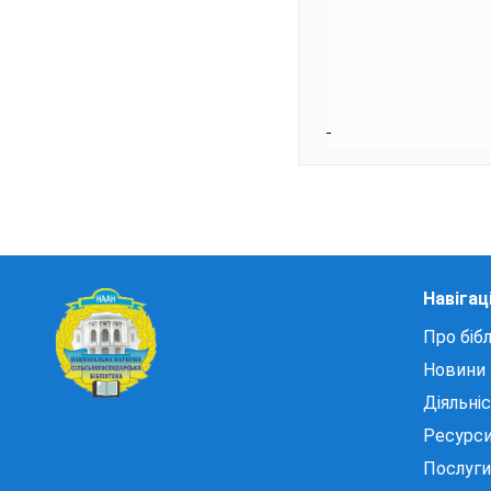
Навігац
Про бібл
Новини
Діяльні
Ресурс
Послуги