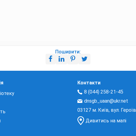
Поширити:
ія
Контакти
8 (044) 258-21-45
іотеку
dnsgb_uaan@ukr.net
03127 м. Київ, вул. Герої
сть
и
Дивитись на мапі