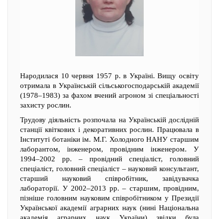
Народилася 10 червня 1957 р. в Україні. Вищу освіту
отримала в Українській сільськогосподарській академії
(1978–1983) за фахом вчений агроном зі спеціальності
захисту рослин.
Трудову діяльність розпочала на Українській дослідній
станції квіткових і декоративних рослин. Працювала в
Інституті ботаніки ім. М.Г. Холодного НАНУ старшим
лаборантом, інженером, провідним інженером. У
1994–2002 рр. – провідний спеціаліст, головний
спеціаліст, головний спеціаліст – науковий консультант,
старший науковий співробітник, завідувачка
лабораторії. У 2002–2013 рр. – старшим, провідним,
пізніше головним науковим співробітником у Президії
Української академії аграрних наук (нині Національна
академія аграрних наук України) звідки була