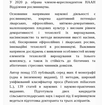
У 2020 р. обрана членом-кореспондентом НААН
Відділення рослинництва.
Основними напрямами наукової діяльності є
рослинництво, зокрема адаптивний потенціал
лікарських, ефіроолійних, квітково-декоративних,
малопоширених плодових культур з високим рівнем
декоративності і технології їх вирощування,
насіннєзнавство та методи визначення якості насіння,
олії, біосировини ефіроолійних і лікарських рослин,
інноваційні технології в рослинництві. Важливим
напрямом досліджень є виявлення особливостей впливу
елементів технологій вирощування та їхнього
комплексу, а також їх стійкість до біотичних та
абіотичних стресових чинників довкілля.
Автор понад 155 публікацій, серед яких 4 монографії
(одна в іноземному виданні), 11 методик, широкий
уніфікований класифікатор проса (Panicum miliaceum
L.), 139 статей в наукових і науково-практичних
виданнях. Підготувала двох кандидатів
сільськогосподарських наук і наразі під її керівництвом
ведеться підготовка докторанта та трьох аспірантів.