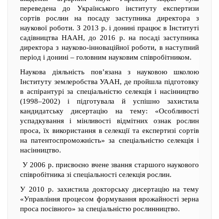
переведена до Українського інституту експертизи
сортів рослин на посаду заступника директора з
наукової роботи. З 2013 р. і донині працює в Інституті
садівництва НААН, до 2016 р. на посаді заступника
директора з науково-інноваційної роботи, в наступний
період і донині – головним науковим співробітником.
Наукова діяльність пов’язана з науковою школою
Інституту землеробства УААН, де пройшла підготовку
в аспірантурі за спеціальністю селекція і насінництво
(1998–2002) і підготувала й успішно захистила
кандидатську дисертацію на тему: «Особливості
успадкування і мінливості відмітних ознак рослин
проса, їх використання в селекції та експертизі сортів
на патентоспроможність» за спеціальністю селекція і
насінництво.
У 2006 р. присвоєно вчене звання старшого наукового
співробітника зі спеціальності селекція рослин.
У 2010 р. захистила докторську дисертацію на тему
«Управління процесом формування врожайності зерна
проса посівного» за спеціальністю рослинництво.