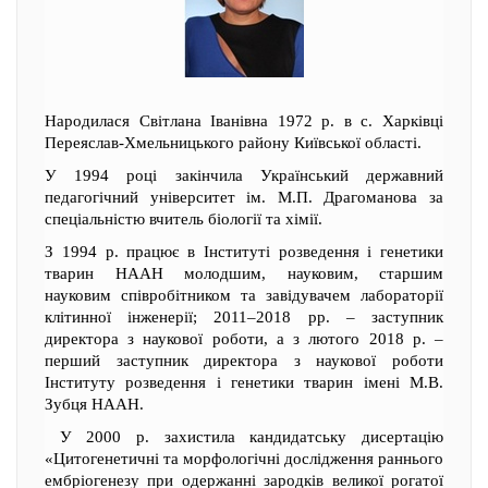
Народилася Світлана Іванівна 1972 р. в с. Харківці
Переяслав-Хмельницького району Київської області.
У 1994 році закінчила Український державний
педагогічний університет ім. М.П. Драгоманова за
спеціальністю вчитель біології та хімії.
З 1994 р. працює в Інституті розведення і генетики
тварин НААН молодшим, науковим, старшим
науковим співробітником та завідувачем лабораторії
клітинної інженерії; 2011–2018 рр. – заступник
директора з наукової роботи, а з лютого 2018 р. –
перший заступник директора з наукової роботи
Інституту розведення і генетики тварин імені М.В.
Зубця НААН.
У 2000 р. захистила кандидатську дисертацію
«Цитогенетичні та морфологічні дослідження раннього
ембріогенезу при одержанні зародків великої рогатої