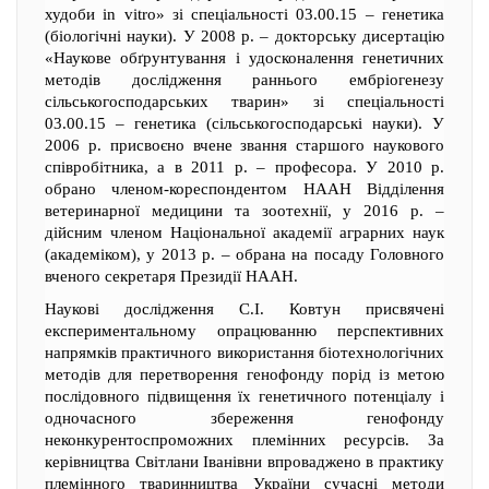
худоби in vitro» зі спеціальності 03.00.15 – генетика
(біологічні науки). У 2008 р. – докторську дисертацію
«Наукове обґрунтування і удосконалення генетичних
методів дослідження раннього ембріогенезу
сільськогосподарських тварин» зі спеціальності
03.00.15 – генетика (сільськогосподарські науки). У
2006 р. присвоєно вчене звання старшого наукового
співробітника, а в 2011 р. – професора. У 2010 р.
обрано членом-кореспондентом НААН Відділення
ветеринарної медицини та зоотехнії, у 2016 р. –
дійсним членом Національної академії аграрних наук
(академіком), у 2013 р. – обрана на посаду Головного
вченого секретаря Президії НААН.
Наукові дослідження С.І. Ковтун присвячені
експериментальному опрацюванню перспективних
напрямків практичного використання біотехнологічних
методів для перетворення генофонду порід із метою
послідовного підвищення їх генетичного потенціалу і
одночасного збереження генофонду
неконкурентоспроможних племінних ресурсів. За
керівництва Світлани Іванівни впроваджено в практику
племінного тваринництва України сучасні методи