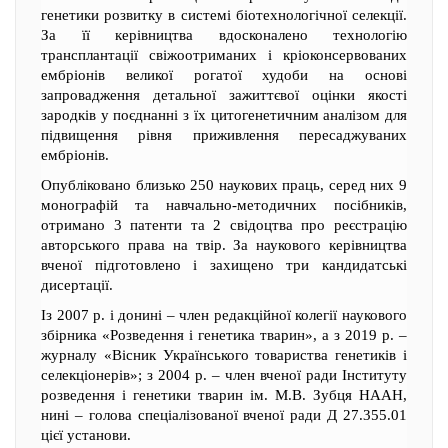
генетики розвитку в системі біотехнологічної селекції.
За її керівництва вдосконалено технологію
трансплантації свіжоотриманих і кріоконсервованих
ембріонів великої рогатої худоби на основі
запровадження детальної зажиттєвої оцінки якості
зародків у поєднанні з їх цитогенетичним аналізом для
підвищення рівня приживлення пересаджуваних
ембріонів.
Опубліковано близько 250 наукових праць, серед них 9
монографій та навчально-методичних посібників,
отримано 3 патенти та 2 свідоцтва про реєстрацію
авторського права на твір. За наукового керівництва
вченої підготовлено і захищено три кандидатські
дисертації.
Із 2007 р. і донині – член редакційної колегії наукового
збірника «Розведення і генетика тварин», а з 2019 р. –
журналу «Вісник Українського товариства генетиків і
селекціонерів»; з 2004 р. – член вченої ради Інституту
розведення і генетики тварин ім. М.В. Зубця НААН,
нині – голова спеціалізованої вченої ради Д 27.355.01
цієї установи.