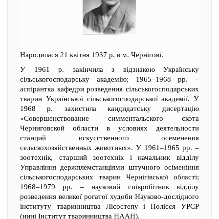
Народилася 21 квітня 1937 р. в м. Чернігові.
У 1961 р. закінчила з відзнакою Українську
сільськогосподарську академію; 1965–1968 рр. –
аспірантка кафедри розведення сільськогосподарських
тварин Української сільськогосподарської академії. У
1968 р. захистила кандидатську дисертацію
«Совершенствование симментальского скота
Черниговской области в условиях деятельности
станций искусственного осеменения
сельскохозяйственных животных». У 1961–1965 рр. –
зоотехнік, старший зоотехнік і начальник відділу
Управління держплемстанціями штучного осіменіння
сільськогосподарських тварин Чернігівської області;
1968–1979 рр. – науковий співробітник відділу
розведення великої рогатої худоби Науково-дослідного
інституту тваринництва Лісостепу і Полісся УРСР
(нині Інститут тваринництва НААН).