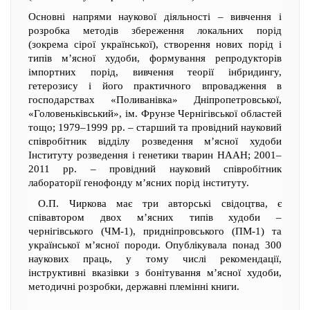
Основні напрями наукової діяльності – вивчення і
розробка методів збереження локальних порід
(зокрема сірої української), створення нових порід і
типів м’ясної худоби, формування репродукторів
імпортних порід, вивчення теорії інбридингу,
гетерозису і його практичного впровадження в
господарствах «Поливанівка» Дніпропетровської,
«Головеньківський», ім. Фрунзе Чернігівської областей
тощо; 1979–1999 рр. – старший та провідний науковий
співробітник відділу розведення м’ясної худоби
Інституту розведення і генетики тварин НААН; 2001–
2011 рр. – провідний науковий співробітник
лабораторії генофонду м’ясних порід інституту.
О.П. Чиркова має три авторські свідоцтва, є
співавтором двох м’ясних типів худоби –
чернігівського (ЧМ-1), придніпровського (ПМ-1) та
української м’ясної породи. Опублікувала понад 300
наукових праць, у тому числі рекомендації,
інструктивні вказівки з бонітування м’ясної худоби,
методичні розробки, державні племінні книги.