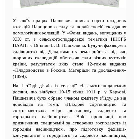
У своїх працях Пашкевич описав сорти плодових
колекцій Царициного саду та новий спосіб складання
помологічних колекцій. У «Фонді видань, випущених у
XIX ст. з сільськогосподарської тематики ННСГБ
НААН» є 19 книг В. В. Пашкевича. Будучи фахівцем з
садівництва від Департаменту землеробства під час
щорічних експедицій обстежив сади різних куточків
країни, результатом яких стало 12-томне видання
«Плодоводство в России. Матеріали та дослідження»
(1899).
На I з’їзді діячів із селекції сільськогосподарських
рослин, що відбувся 10-15 січня 1911 р. у Харкові,
Пашкевича було обрано членом комітету з’їзду, де він
доповідав на теми: «Плодове сортівництво та
сортознавство», «Про постановку садового та
городнього насінництва». Вніс пропозиції про
призначення спецпремій за створення господарств із
городнім насінництвом, про підготовку фахівців-
консультантів з городнього та садового насінництва,