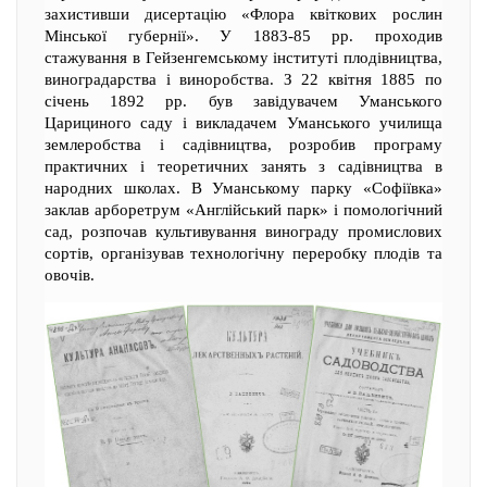
захистивши дисертацію «Флора квіткових рослин
Мінської губернії». У 1883-85 рр. проходив
стажування в Гейзенгемському інституті плодівництва,
виноградарства і виноробства. З 22 квітня 1885 по
січень 1892 рр. був завідувачем Уманського
Царициного саду і викладачем Уманського училища
землеробства і садівництва, розробив програму
практичних і теоретичних занять з садівництва в
народних школах. В Уманському парку «Софіївка»
заклав арборетрум «Англійський парк» і помологічний
сад, розпочав культивування винограду промислових
сортів, організував технологічну переробку плодів та
овочів.