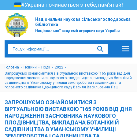
#Україна починається з тебе, пам’ятай!
Національна наукова сільськогосподарська
бібліотека
Національної академії аграрних наук України
Головна
Новини
Події
2022
Запрошуємо ознайомитися з віртуальною виставкою "165 років від дня
народження засновника наукового плодівництва, викладача ботаніки й
садівництва в Уманському училищі землеробства і садівництва та
головного садівника Царициного саду Василя Васильовича Паш
ЗАПРОШУЄМО ОЗНАЙОМИТИСЯ З
ВІРТУАЛЬНОЮ ВИСТАВКОЮ "165 РОКІВ ВІД ДНЯ
НАРОДЖЕННЯ ЗАСНОВНИКА НАУКОВОГО
ПЛОДІВНИЦТВА, ВИКЛАДАЧА БОТАНІКИ Й
САДІВНИЦТВА В УМАНСЬКОМУ УЧИЛИЩІ
ЗЕМЛЕРОБСТВА І САДІВНИЦТВА ТА