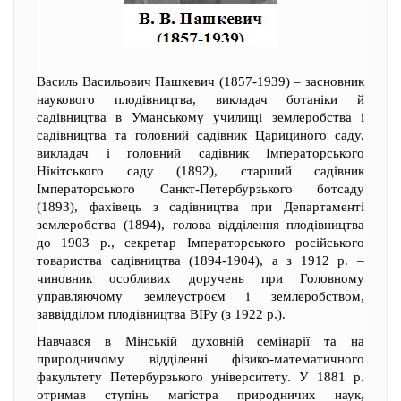
Василь Васильович Пашкевич (1857-1939) – засновник
наукового плодівництва, викладач ботаніки й
садівництва в Уманському училищі землеробства і
садівництва та головний садівник Царициного саду,
викладач і головний садівник Імператорського
Нікітського саду (1892), старший садівник
Імператорського Санкт-Петербурзького ботсаду
(1893), фахівець з садівництва при Департаменті
землеробства (1894), голова відділення плодівництва
до 1903 р., секретар Імператорського російського
товариства садівництва (1894-1904), а з 1912 р. –
чиновник особливих доручень при Головному
управляючому землеустроєм і землеробством,
заввідділом плодівництва ВІРу (з 1922 р.).
Навчався в Мінській духовній семінарії та на
природничому відділенні фізико-математичного
факультету Петербурзького університету. У 1881 р.
отримав ступінь магістра природничих наук,