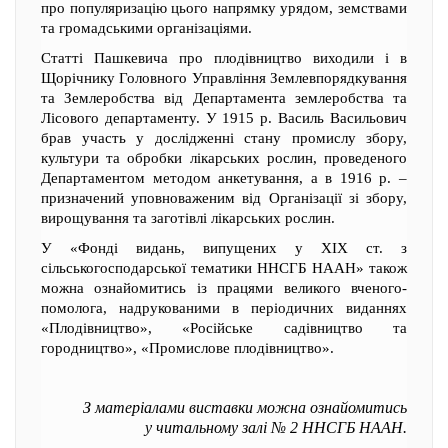
про популяризацію цього напрямку урядом, земствами
та громадськими організаціями.
Статті Пашкевича про плодівництво виходили і в
Щорічнику Головного Управління Землевпорядкування
та Землеробства від Департамента землеробства та
Лісового департаменту. У 1915 р. Василь Васильович
брав участь у дослідженні стану промислу збору,
культури та обробки лікарських рослин, проведеного
Департаментом методом анкетування, а в 1916 р. –
призначений уповноваженим від Організації зі збору,
вирощування та заготівлі лікарських рослин.
У «Фонді видань, випущених у XIX ст. з
сільськогосподарської тематики ННСГБ НААН» також
можна ознайомитись із працями великого вченого-
помолога, надрукованими в періодичних виданнях
«Плодівництво», «Російське садівництво та
городництво», «Промислове плодівництво».
З матеріалами виставки можна ознайомитись
у читальному залі № 2 ННСГБ НААН.