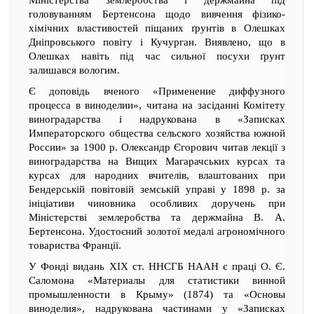
Міністерства землеробства і держмайна під
головуванням Бертенсона щодо вивчення фізико-
хімічних властивостей піщаних ґрунтів в Олешках
Дніпровського повіту і Кучурган. Виявлено, що в
Олешках навіть під час сильної посухи ґрунт
залишався вологим.
Є доповідь вченого «Применение диффузного
процесса в виноделии», читана на засіданні Комітету
виноградарства і надрукована в «Записках
Императорского общества сельского хозяйства южной
России» за 1900 р. Олександр Єгорович читав лекції з
виноградарства на Вищих Магарачських курсах та
курсах для народних вчителів, влаштованих при
Бендерській повітовій земській управі у 1898 р. за
ініціативи чиновника особливих доручень при
Міністерстві землеробства та держмайна В. А.
Бертенсона. Удостоєний золотої медалі агрономічного
товариства Франції.
У Фонді видань XIX ст. ННСГБ НААН є праці О. Є.
Саломона «Материалы для статистики винной
промышленности в Крыму» (1874) та «Основы
виноделия», надрукована частинами у «Записках