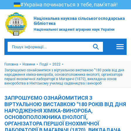
#Україна починається з тебе, пам’ятай!
Національна наукова сільськогосподарська
бібліотека
Національної академії аграрних наук України
Головна
Новини
Події
2022
Запрошуємо ознайомитися з віртуальною виставкою "180 років від дня
народження хіміка-винороба, основоположника енології, організатора
першої енохімічної лабораторії в Магарачі (1870), викладача основ
виноробства в Нікітському училищі садівництва і винороб
ЗАПРОШУЄМО ОЗНАЙОМИТИСЯ З
ВІРТУАЛЬНОЮ ВИСТАВКОЮ "180 РОКІВ ВІД ДНЯ
НАРОДЖЕННЯ ХІМІКА-ВИНОРОБА,
ОСНОВОПОЛОЖНИКА ЕНОЛОГІЇ,
ОРГАНІЗАТОРА ПЕРШОЇ ЕНОХІМІЧНОЇ
ЛАБОРАТОРІЇ В МАГАРАЧІ (1870), ВИКЛАДАЧА