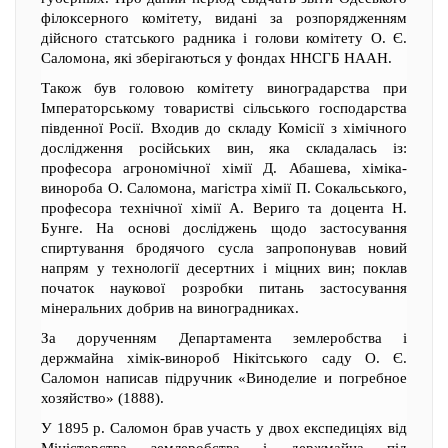
філоксерного комітету, видані за розпорядженням
дійсного статського радника і голови комітету О. Є.
Саломона, які зберігаються у фондах ННСГБ НААН.
Також був головою комітету виноградарства при
Імператорському товаристві сільського господарства
південної Росії. Входив до складу Комісії з хімічного
дослідження російських вин, яка складалась із:
професора агрономічної хімії Д. Абашева, хіміка-
винороба О. Саломона, магістра хімії П. Сокальського,
професора технічної хімії А. Вериго та доцента Н.
Бунге. На основі досліджень щодо застосування
спиртування бродячого сусла запропонував новий
напрям у технології десертних і міцних вин; поклав
початок наукової розробки питань застосування
мінеральних добрив на виноградниках.
За дорученням Департамента землеробства і
держмайна хімік-винороб Нікітського саду О. Є.
Саломон написав підручник «Виноделие и погребное
хозяйство» (1888).
У 1895 р. Саломон брав участь у двох експедиціях від