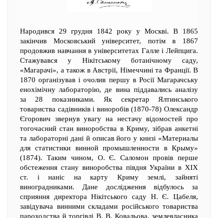
Народився 29 грудня 1842 року у Москві. В 1865
закінчив Московський університет, потім в 1867
продовжив навчання в університетах Галле і Лейпцига.
Стажувався у Нікітському ботанічному саду,
«Магарачі», а також в Австрії, Німеччині та Франції. В
1870 організував і очолив першу в Росії Магарачську
енохімічну лабораторію, де вина піддавались аналізу
за 28 показниками. Як секретар Ялтинського
товариства садівників і виноробів (1870-78) Олександр
Єгорович звернув увагу на нестачу відомостей про
тогочасний стан виноробства в Криму, зібрав анкетні
та лабораторні дані й описав його у книзі «Материалы
для статистики винной промышленности в Крыму»
(1874). Таким чином, О. Є. Саломон провів перше
обстеження стану виноробства півдня України в XIX
ст. і наніс на карту Криму землі, зайняті
виноградниками. Дане дослідження відбулось за
сприяння директора Нікітського саду Н. Є. Цабеля,
завідувача винними складами російського товариства
пароходства й торгівлі В. В. Ковальова, землевласника