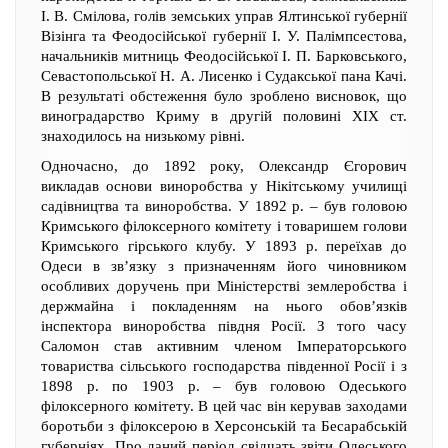
І. В. Смілова, голів земських управ Ялтинської губернії
Візінга та Феодосійської губернії І. У. Палімпсестова,
начальників митниць Феодосійської І. П. Барковського,
Севастопольської Н. А. Лисенко і Судакської пана Качі.
В результаті обстеження було зроблено висновок, що
виноградарство Криму в другій половині XIX ст.
знаходилось на низькому рівні.
Одночасно, до 1892 року, Олександр Єгорович
викладав основи виноробства у Нікітському училищі
садівництва та виноробства. У 1892 р. – був головою
Кримського філоксерного комітету і товаришем голови
Кримського гірського клубу. У 1893 р. переїхав до
Одеси в зв’язку з призначенням його чиновником
особливих доручень при Міністерстві землеробства і
держмайна і покладенням на нього обов’язків
інспектора виноробства півдня Росії. З того часу
Саломон став активним членом Імператорського
товариства сільського господарства південної Росії і з
1898 р. по 1903 р. – був головою Одеського
філоксерного комітету. В цей час він керував заходами
боротьби з філоксерою в Херсонській та Бесарабській
губерніях. Про даний період свідчать звіти Одеського