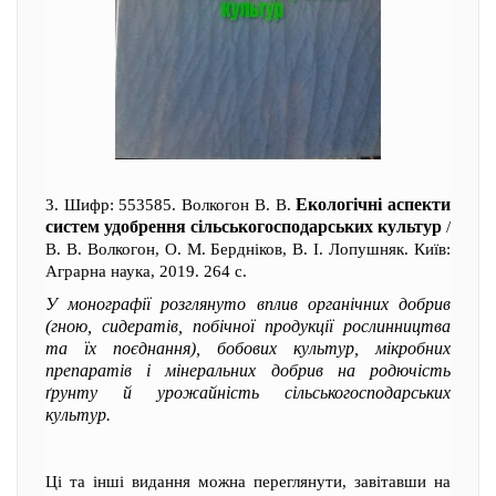
Екологічні аспекти
3. Шифр: 553585. Волкогон В. В.
систем удобрення сільськогосподарських культур
/
В. В. Волкогон, О. М. Бердніков, В. І. Лопушняк. Київ:
Аграрна наука, 2019. 264 с.
У монографії розглянуто вплив органічних добрив
(гною, сидератів, побічної продукції рослинництва
та їх поєднання), бобових культур, мікробних
препаратів і мінеральних добрив на родючість
ґрунту й урожайність сільськогосподарських
культур.
Ці та інші видання можна переглянути, завітавши на