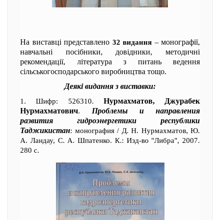
На виставці представлено
– монографії,
32 видання
навчальні посібники, довідники, методичні
рекомендації, література з питань ведення
сільськогосподарського виробництва тощо.
Деякі видання з виставки:
Нурмахматов, Джурабек
1. Шифр: 526310.
Нурмахматович
Проблемы и направления
.
развития гидроэнергетики республики
Таджикистан
: монография / Д. Н. Нурмахматов, Ю.
А. Ландау, С. А. Шпатенко. К.: Изд-во "Либра", 2007.
280 с.