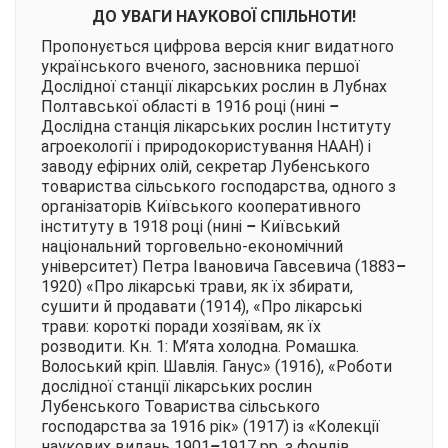
ДО УВАГИ НАУКОВОЇ СПІЛЬНОТИ!
Пропонується цифрова версія книг видатного
українського вченого, засновника першої
Дослідної станції лікарських рослин в Лубнах
Полтавської області в 1916 році (нині
–
Дослідна станція лікарських рослин Інституту
агроекології і природокористування НААН) і
заводу ефірних олій, секретар Лубенського
товариства сільського господарства, одного з
організаторів Київського кооперативного
інституту в 1918 році (нині
–
Київський
національний торговельно-економічний
університет) Петра Івановича Гавсевича (1883
–
1920) «Про лікарські трави, як їх збирати,
сушити й продавати (1914), «Про лікарські
трави: короткі поради хозяївам, як їх
розводити. Кн. 1: М’ята холодна. Ромашка.
Волоський кріп. Шавлія. Ганус» (1916), «Роботи
дослідної станції лікарських рослин
Лубенського Товариства сільського
господарства за 1916 рік» (1917) із «Колекції
наукових видань 1901
–
1917 рр. з фондів