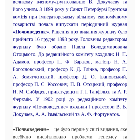
великому вченому-ґрунтознавцю В. Докучаєву та
його учням. З 1899 року у Санкт-Петербурзі Ґрунтова
комісія при Імператорському вільному економічному
товаристві почала випускати періодичний журнал
«Почвоведение»
. Рішення про видання журналу було
прийнято 16 грудня 1898 року. Головним редактором
журналу було обрано Павла Володимировича
Отоцького. До редакційного комітету входили: Н. П.
Адамов, професор П. Ф. Бараков, магістр Н. А.
Богословський, професор К. Д. Глінка, професор П.
А. Земятченський, професор Д. О. Івановський,
професор П. С. Коссович, П. В. Отоцький, професор
Н. М. Сибірцев, приват-доцент Г. І. Танфільєв та А. Р.
Ферхмін. У 1902 році до редакційного комітету
журналу «Почвоведение» входили і професори В. В.
Докучаєв, А. А. Ізмаїльський та А. Ф. Фортунатов.
«Почвоведение»
– це було перше у світі видання, яке
всебічно висвітлювало проблеми генезису та