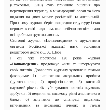
(Стокгольм, 1910) було прийняте рішення про
перетворення журналу в міжнародний орган та його
видання на двох мовах: російській та англійській.
При цьому журнал зберіг попередню структуру і став
першим в світі виданням, яке всебічно висвітлювало
всі проблеми ґрунтознавства.
Сьогодні журнал
«Почвоведение»
є друкованим
органом Російської академії наук, головним
редактором якого є С. А. Шоба.
І ось уже протягом 120 років журнал
«Почвоведение»
продовжує жити та інформувати
своїх читачів. Довголіття журналу зумовлене такими
факторами: 1) висвітлення актуальних проблем
ґрунтознавства; 2) професіоналізм; 3) високий
науковий рівень; 4); публікування новітніх наукових
здобутків; 5) ведення на високому рівні аналітичного
блоку; 6) залучання до співпраці видатних
вітчизняних та іноземних вчених в галузі