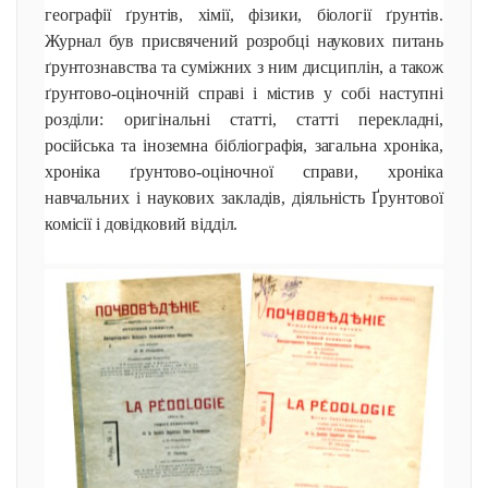
географії ґрунтів, хімії, фізики, біології ґрунтів.
Журнал був присвячений розробці наукових питань
ґрунтознавства та суміжних з ним дисциплін, а також
ґрунтово-оціночній справі і містив у собі наступні
розділи: оригінальні статті, статті перекладні,
російська та іноземна бібліографія, загальна хроніка,
хроніка ґрунтово-оціночної справи, хроніка
навчальних і наукових закладів, діяльність Ґрунтової
комісії і довідковий відділ.