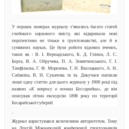
У перших номерах журналу з’явились багато статей
глибокого наукового змісту, які відкривали нові
перспективи не тільки в ґрунтознавстві, але й в
суміжних науках. Це були роботи відомих вчених,
таких як : В. І. Вернадського, К. Д. Глінки, Л. С.
Берга, В. А. Обручева, П. А. Земятченського, Г. І.
Танфільєва, Г. Ф. Морозова, Г. Н. Висоцького, А. Н.
Сабаніна, В. Н. Сукачова та ін. Докучаєв написав
лише одну статтю для цього журналу у 1900 році під
назвою
«К вопросу о почвах Бессарабии»
, де він
описував літню екскурсію 1898 року по території
Бесарабської губернії
.
Журнал користувався величезним авторитетом. Тому
на Другій Міжнародній конференції ґрунтознавців