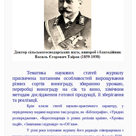
Тематика наукових статей журналу
присвячена питанням особливостей вирощування
різних сортів винограду, збиранню урожаю,
переробці винограду на сік та вино, хімічним
методам дослідження готової продукції, її зберігання
та реалізації.
Крім власне статей науково-практичного характеру, у
періодичному виданні виділено такі розділи, як «Бібліографія», «Урядові
розпорядження», «Кореспонденція із різних регіонів країни», «Хроніка
подій», «Запитання і відповіді» та «Об’яви».
У різні роки існування журналу його редакція співпрацювала з