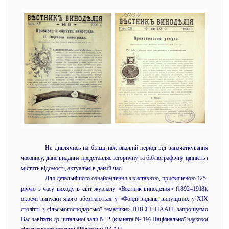
Не дивлячись на більш ніж віковий період від започаткування
часопису, дане видання представляє історичну та бібліографічну цінність і
містить відомості, актуальні в даний час.
Для детальнішого ознайомлення з виставкою, присвяченою 125-
річчю з часу виходу в світ журналу «Вестник виноделия» (1892–1918),
окремі випуски якого зберігаються у «Фонді видань, випущених у ХІХ
столітті з сільськогосподарської тематики» ННСГБ НААН, запрошуємо
Вас завітати до читальної зали № 2 (кімната № 19) Національної наукової