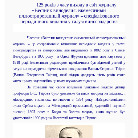
125 років з часу виходу в світ журналу
«Вестник виноделия: ежемесячный
иллюстрированный журнал» – спеціалізованого
періодичного видання у галузі виноградарства
Часопис «Вестник виноделия: ежемесячный иллюстрированный
журнал» – це спеціалізоване вітчизняне періодичне видання у галузі
виноградарства та виноробства, яке видавалося з 1892 року в Санкт-
Петербурзі, а з 1900 року – в Одесі. Журнал припинив своє існування у
1918 році. Беззмінним редактором щомісячника був відомий учений у
галузі виноградарства вірменського походження Василь Єгорович Таїров
(Василь Геворкович Таїрян), який віддав двадцять шість років свого
життя цьому надзвичайно цінному науковому виданню.
За тривалий час свого існування унікальне наукове дітище
професора В.Є. Таїрова було удостоєне багатьох нагород на місцевих і
міжнародних виставках, починаючи з 1894 року. Найпрестижнішими
стали Срібна медаль на Міжнародній промисловій, художній і науковій
виставці 1895 року в Бордо та Золота медаль, якою журнал був
удостоєний в 1900 році на Всесвітній виставці в Парижі.