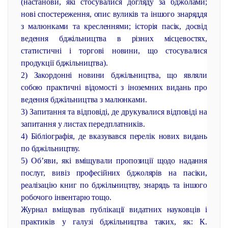
(настанови, які стосувалися догляду за бджолами;
нові спостереження, опис вуликів та іншого знаряддя
з малюнками та кресленнями; історія пасік, досвід
ведення бджільництва в різних місцевостях,
статистичні і торгові новини, що стосувалися
продукції бджільництва).
2) Закордонні новини бджільництва, що являли
собою практичні відомості з іноземних видань про
ведення бджільництва з малюнками.
3) Запитання та відповіді, де друкувалися відповіді на
запитання у листах передплатників.
4) Бібліографія, де вказувався перелік нових видань
по бджільництву.
5) Об’яви, які вміщували пропозиції щодо надання
послуг, вивіз професійних бджолярів на пасіки,
реалізацію книг по бджільництву, знарядь та іншого
робочого інвентарю тощо.
Журнал вміщував публікації видатних науковців і
практиків у галузі бджільництва таких, як: К.