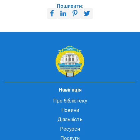
Поширити:
Навігація
Про бібліотеку
Новини
Діяльність
Ресурси
Послуги