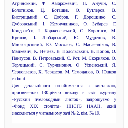
Агринський, Ф. Амброжевич, П. Анучін, С.
Болотніков, Ц. Боташев, О. Бутлеров, В.
Бистрицький, С. Добров, Г. Дорошенко, С.
Дубровський, І. Жемчужников, О. Зубарєв, Г.
Кондрат’єв, І. Корженевський, С. Коротнєв, М.
Крилов, І. Любарський, Ю. Мудрецов, В.
Многогрєшний, Ю. Мосолов, С. Масленніков, В.
Мацкевич, К. Нечаєв, В. Подольський, В. Попов, О.
Пантусов, В. Петровський, С. Рот, М. Скорняков, О.
Терлецький, С. Турчинович, О. Успенський, Я.
Черноглазов, Х. Черкасов, М. Чемоданов, О. Юшков
та інші.
Для детальнішого ознайомлення з виставкою,
присвяченою 130-річчю виходу в світ журналу
«Русский пчеловодный листок», запрошуємо у
«Фонд ХІХ століття» ННСГБ НААН, який
знаходиться у читальному залі № 2, кім. № 19.