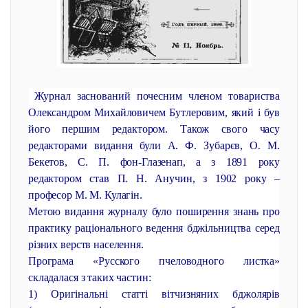
Журнал заснований почесним членом товариства
Олександром Михайловичем Бутлеровим, який і був
його першим редактором. Також свого часу
редакторами видання були А. Ф. Зубарєв, О. М.
Бекетов, С. П. фон-Глазенап, а з 1891 року
редактором став П. Н. Анучин, з 1902 року –
професор М. М. Кулагін.
Метою видання журналу було поширення знань про
практику раціонального ведення бджільництва серед
різних верств населення.
Програма «Русского пчеловодного листка»
складалася з таких частин:
1) Оригінальні статті вітчизняних бджолярів