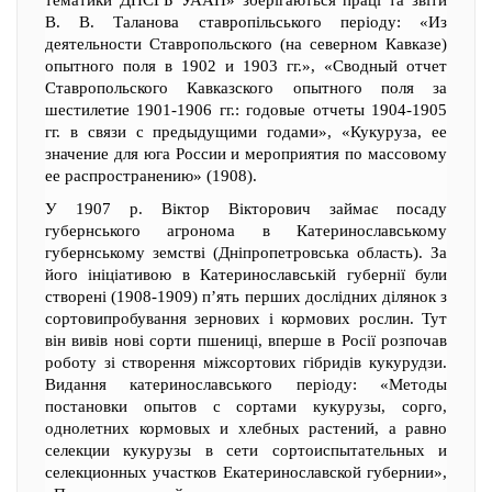
тематики ДНСГБ УААН» зберігаються праці та звіти
В. В. Таланова ставропільського періоду: «Из
деятельности Ставропольского (на северном Кавказе)
опытного поля в 1902 и 1903 гг.», «Сводный отчет
Ставропольского Кавказского опытного поля за
шестилетие 1901-1906 гг.: годовые отчеты 1904-1905
гг. в связи с предыдущими годами», «Кукуруза, ее
значение для юга России и мероприятия по массовому
ее распространению» (1908).
У 1907 р. Віктор Вікторович займає посаду
губернського агронома в Катеринославському
губернському земстві (Дніпропетровська область). За
його ініціативою в Катеринославській губернії були
створені (1908-1909) п’ять перших дослідних ділянок з
сортовипробування зернових і кормових рослин. Тут
він вивів нові сорти пшениці, вперше в Росії розпочав
роботу зі створення міжсортових гібридів кукурудзи.
Видання катеринославського періоду: «Методы
постановки опытов с сортами кукурузы, сорго,
однолетних кормовых и хлебных растений, а равно
селекции кукурузы в сети сортоиспытательных и
селекционных участков Екатеринославской губернии»,