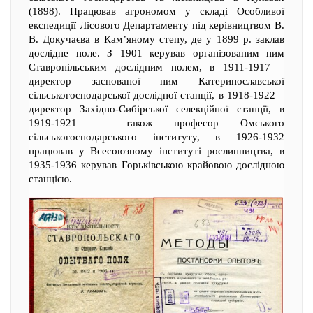
(1898). Працював агрономом у складі Особливої
експедиції Лісового Департаменту під керівництвом В.
В. Докучаєва в Кам’яному степу, де у 1899 р. заклав
дослідне поле. З 1901 керував організованим ним
Ставропільським дослідним полем, в 1911-1917 –
директор заснованої ним Катеринославської
сільськогосподарської дослідної станції, в 1918-1922 –
директор Західно-Сибірської селекційної станції, в
1919-1921 – також професор Омського
сільськогосподарського інституту, в 1926-1932
працював у Всесоюзному інституті рослинництва, в
1935-1936 керував Горьківською крайовою дослідною
станцією.