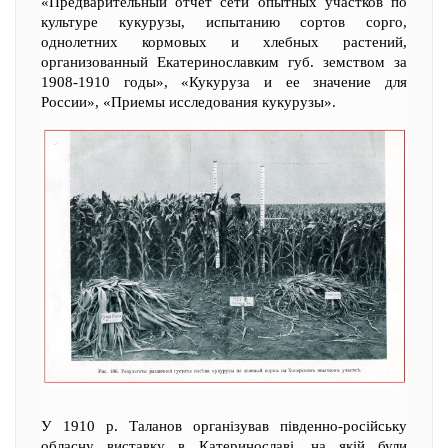
«Предварительный отчет сети опытных участков по
культуре кукурузы, испытанию сортов сорго,
однолетних кормовых и хлебных растений,
организованный Екатеринославким губ. земством за
1908-1910 годы», «Кукуруза и ее значение для
России», «Приемы исследования кукурузы».
У 1910 р. Таланов організував південно-російську
обласну виставку в Катеринославі, на якій були