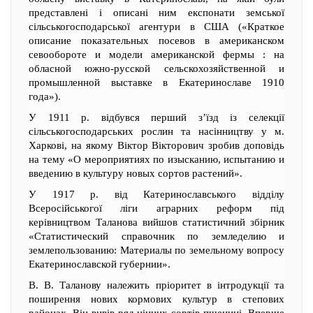
представлені і описані ним експонати земської
сільськогосподарської агентури в США («Краткое
описание показательных посевов в американском
севообороте и модели американской фермы : на
обласной южно-русской сельскохозяйственной и
промышленной выставке в Екатеринославе 1910
года»).
У 1911 р. відбувся перший з’їзд із селекції
сільськогосподарських рослин та насінництву у м.
Харкові, на якому Віктор Вікторович зробив доповідь
на тему «О мероприятиях по изысканию, испытанию и
введению в культуру новых сортов растений».
У 1917 р. від Катеринославського відділу
Всеросійськогої ліги аграрних реформ під
керівництвом Таланова вийшов статистичний збірник
«Статистический справочник по земледелию и
землепользованию: Материалы по земельному вопросу
Екатеринославской губернии».
В. В. Таланову належить пріоритет в інтродукції та
поширення нових кормових культур в степових
районах. Він вивів ряд цінних сортів пшениці. Вперше