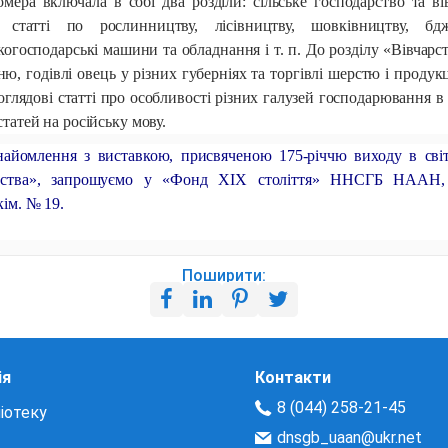
ера включала в собі два розділи: сільське господарство та в
 статті по рослинництву, лісівництву, шовківництву, бдж
когосподарські машини та обладнання і т. п. До розділу «Вівчарс
, годівлі овець у різних губерніях та торгівлі шерстю і продук
глядові статті про особливості різних галузей господарювання в
татей на російську мову.
найомлення з виставкою, присвяченою 175-річчю виходу в сві
одства», запрошуємо у «Фонд ХІХ століття» ННСГБ НААН, 
кім. № 19.
Поширити:
ія
Контакти
8 (044) 258-21-45
іотеку
dnsgb_uaan@ukr.net