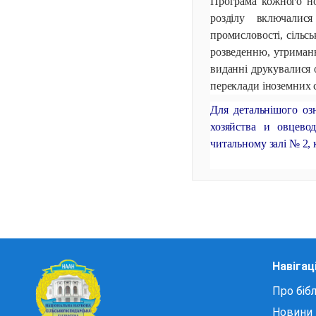
Програма кожного ном
розділу включалися
промисловості, сільсь
розведенню, утриманню
виданні друкувалися о
переклади іноземних с
Для детальнішого оз
хозяйства и овцев
читальному залі № 2, 
Навігац
Про бібл
Новини