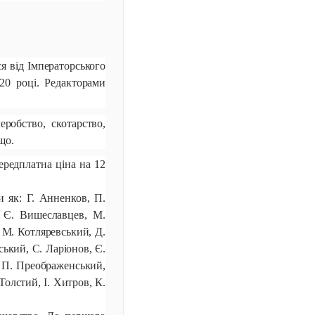
я від Імператорського
820 році. Редакторами
робство, скотарство,
що.
ередплатна ціна на 12
 як: Г. Анненков, П.
, Є. Вишеславцев, М.
 М. Котляревський, Д.
ський, С. Ларіонов, Є.
, П. Преображенський,
Толстий, І. Хитров, К.