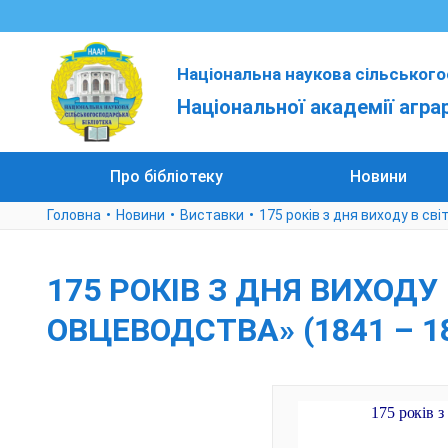
Національна наукова сільського
Національної академії агра
Про бібліотеку
Новини
Головна
Новини
Виставки
175 років з дня виходу в св
175 РОКІВ З ДНЯ ВИХОД
ОВЦЕВОДСТВА» (1841 – 1
175 років з