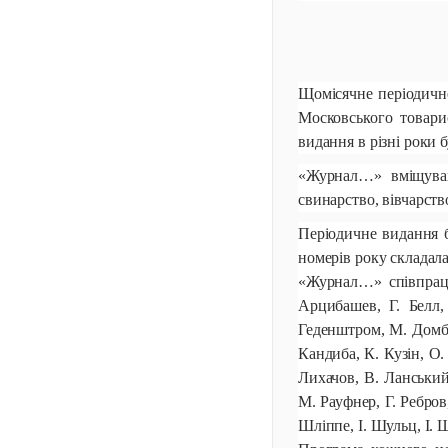
Щомісячне періодичне
Московського товарис
видання в різні роки б
«Журнал…» вміщував 
свинарство, вівчарст
Періодичне видання б
номерів року складала
«Журнал…» співпрацю
Арцибашев, Г. Белл,
Геденштром, М. Домба
Кандиба, К. Кузін, О.
Лихачов, В. Ланський
М. Рауфнер, Г. Ребров
Шліппе, І. Шульц, І. 