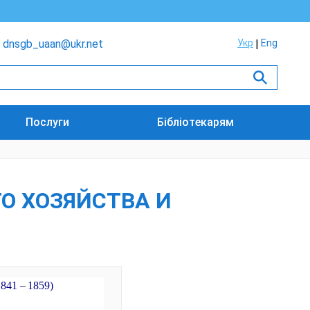
dnsgb_uaan@ukr.net
Укр
Eng
Послуги
Бібліотекарям
ГО ХОЗЯЙСТВА И
1841 – 1859)