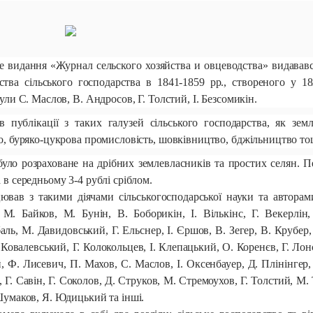
 видання «Журнал сельского хозяйства и овцеводства» видававс
тва сільського господарства в 1841-1859 рр., створеного у 1
ули С. Маслов, В. Андросов, Г. Толстий, І. Безсомикін.
публікації з таких галузей сільського господарства, як земле
во, буряко-цукрова промисловість, шовківництво, бджільництво то
уло розраховане на дрібних землевласників та простих селян. П
 в середньому 3-4 рублі сріблом.
вав з такими діячами сільськогосподарської науки та авторами
 М. Байков, М. Бунін, В. Боборикін, І. Вількінс, Г. Векерлін
ль, М. Давидовський, Г. Ельснер, І. Єршов, В. Зегер, В. Крубер,
 Ковалевський, Г. Колокольцев, І. Клепацький, О. Коренєв, Г. Лон
, Ф. Лисевич, П. Махов, С. Маслов, І. Оксенбауер, Д. Плінінгер
, Г. Савін, Г. Соколов, Д. Струков, М. Стремоухов, Г. Толстий, М. 
Шумаков, Я. Юдицький та інші.