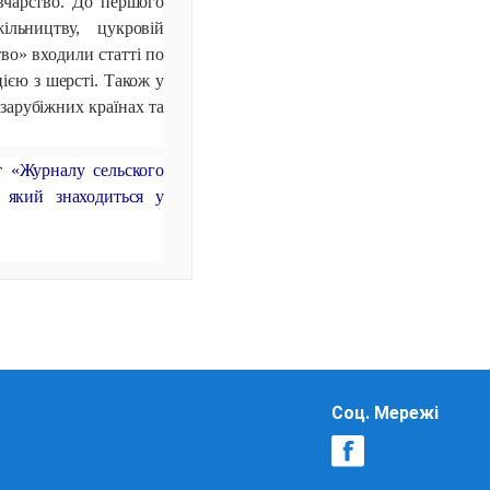
івчарство. До першого
ільництву, цукровій
тво» входили статті по
цією з шерсті. Також у
 зарубіжних країнах та
т «Журналу сельского
який знаходиться у
Соц. Мережі