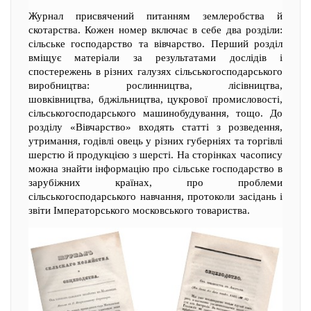
Журнал присвячений питанням землеробства й
скотарства. Кожен номер включає в себе два розділи:
сільське господарство та вівчарство. Перший розділ
вміщує матеріали за результатами дослідів і
спостережень в різних галузях сільськогосподарського
виробництва: рослинництва, лісівництва,
шовківництва, бджільництва, цукрової промисловості,
сільськогосподарського машинобудування, тощо. До
розділу «Вівчарство» входять статті з розведення,
утримання, годівлі овець у різних губерніях та торгівлі
шерстю й продукцією з шерсті. На сторінках часопису
можна знайти інформацію про сільське господарство в
зарубіжних країнах, про проблеми
сільськогосподарського навчання, протоколи засідань і
звіти Імператорського московського товариства.