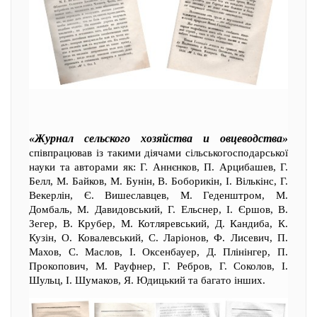
«Журнал сельского хозяйства и овцеводства»
співпрацював із такими діячами сільськогосподарської
науки та авторами як: Г. Аннєнков, П. Арцибашев, Г.
Белл, М. Байков, М. Бунін, В. Боборикін, І. Вількінс, Г.
Векерлін, Є. Вишеславцев, М. Геденштром, М.
Домбаль, М. Давидовський, Г. Ельснер, І. Єршов, В.
Зегер, В. Крубер, М. Котляревський, Д. Кандиба, К.
Кузін, О. Ковалевський, С. Ларіонов, Ф. Лисевич, П.
Махов, С. Маслов, І. Оксенбауер, Д. Плінінгер, П.
Прокопович, М. Рауфнер, Г. Ребров, Г. Соколов, І.
Шульц, І. Шумаков, Я. Юдицький та багато інших.