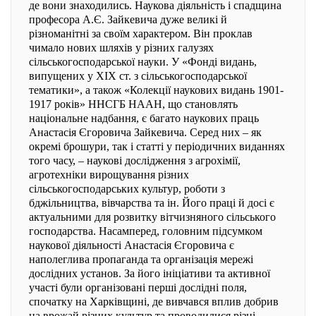
де вони знаходились. Наукова діяльність і спадщина
професора А.Є. Зайкевича дуже великі й
різноманітні за своїм характером. Він проклав
чимало нових шляхів у різних галузях
сільськогосподарської науки. У «Фонді видань,
випущених у XIX ст. з сільськогосподарської
тематики», а також «Колекції наукових видань 1901-
1917 років» ННСГБ НААН, що становлять
національне надбання, є багато наукових праць
Анастасія Єгоровича Зайкевича. Серед них – як
окремі брошури, так і статті у періодичних виданнях
того часу, – наукові дослідження з агрохімії,
агротехніки вирощування різних
сільськогосподарських культур, роботи з
бджільництва, вівчарства та ін. Його праці й досі є
актуальними для розвитку вітчизняного сільського
господарства. Насамперед, головним підсумком
наукової діяльності Анастасія Єгоровича є
наполеглива пропаганда та організація мережі
дослідних установ. За його ініціативи та активної
участі були організовані перші дослідні поля,
спочатку на Харківщині, де вивчався вплив добрив
на врожай різних культур та проводилися різні