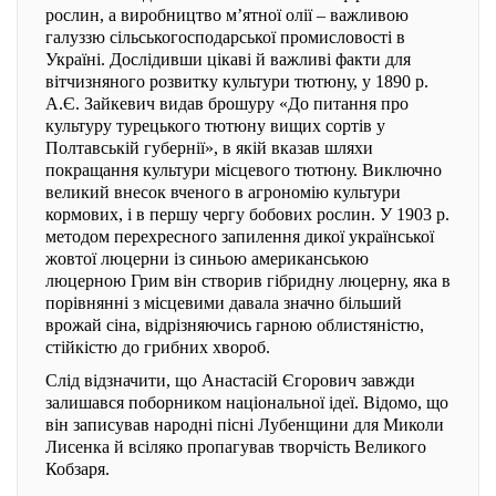
рослин, а виробництво м’ятної олії – важливою
галуззю сільськогосподарської промисловості в
Україні. Дослідивши цікаві й важливі факти для
вітчизняного розвитку культури тютюну, у 1890 р.
А.Є. Зайкевич видав брошуру «До питання про
культуру турецького тютюну вищих сортів у
Полтавській губернії», в якій вказав шляхи
покращання культури місцевого тютюну. Виключно
великий внесок вченого в агрономію культури
кормових, і в першу чергу бобових рослин. У 1903 р.
методом перехресного запилення дикої української
жовтої люцерни із синьою американською
люцерною Грим він створив гібридну люцерну, яка в
порівнянні з місцевими давала значно більший
врожай сіна, відрізняючись гарною облистяністю,
стійкістю до грибних хвороб.
Слід відзначити, що Анастасій Єгорович завжди
залишався поборником національної ідеї. Відомо, що
він записував народні пісні Лубенщини для Миколи
Лисенка й всіляко пропагував творчість Великого
Кобзаря.