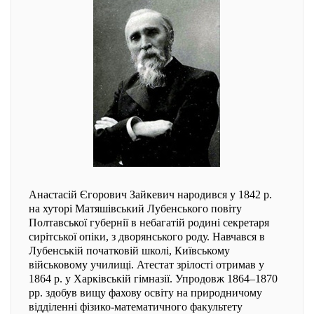
Анастасій Єгорович Зайкевич народився у 1842 р.
на хуторі Матяшівський Лубенського повіту
Полтавської губернії в небагатій родині секретаря
сирітської опіки, з дворянського роду. Навчався в
Лубенській початковій школі, Київському
військовому училищі. Атестат зрілості отримав у
1864 р. у Харківській гімназії. Упродовж 1864–1870
рр. здобув вищу фахову освіту на природничому
відділенні фізико-математичного факультету