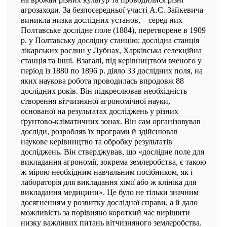
агрозаходи. За безпосередньої участі А.Є. Зайкевича
виникла низка дослідних установ, – серед них
Полтавське дослідне поле (1884), перетворене в 1909
р. у Полтавську дослідну станцію; дослідна станція
лікарських рослин у Лубнах, Харківська селекційна
станція та інші. Взагалі, під керівництвом вченого у
період із 1880 по 1896 р. діяло 33 дослідних поля, на
яких наукова робота проводилась впродовж 88
дослідних років. Він підкреслював необхідність
створення вітчизняної агрономічної науки,
основаної на результатах досліджень у різних
ґрунтово-кліматичних зонах. Він сам організовував
досліди, розробляв їх програми й здійснював
наукове керівництво та обробку результатів
досліджень. Він стверджував, що «дослідне поле для
викладання агрономії, зокрема землеробства, є такою
ж мірою необхідним навчальним посібником, як і
лабораторія для викладання хімії або ж клініка для
викладання медицини». Це було не тільки значним
досягненням у розвитку дослідної справи, а й дало
можливість за порівняно короткий час вирішити
низку важливих питань вітчизняного землеробства.