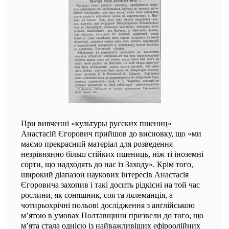
При вивченні «культуры русских пшениц»
Анастасій Єгорович прийшов до висновку, що «ми
маємо прекрасний матеріал для розведення
незрівнянно більш стійких пшениць, ніж ті іноземні
сорти, що надходять до нас із Заходу». Крім того,
широкий діапазон наукових інтересів Анастасія
Єгоровича захопив і такі досить рідкісні на той час
рослини, як соняшник, соя та лялеманція, а
чотирьохрічні польові дослідження з англійською
м’ятою в умовах Полтавщини призвели до того, що
м’ята стала однією із найважливіших ефіроолійних