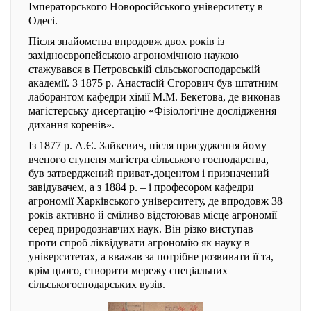
Імператорського Новоросійського університету в
Одесі.
Після знайомства впродовж двох років із
західноєвропейською агрономічною наукою
стажувався в Петровській сільськогосподарській
академії. З 1875 р. Анастасій Єгорович був штатним
лаборантом кафедри хімії М.М. Бекетова, де виконав
магістерську дисертацію «Фізіологічне дослідження
дихання коренів».
Із 1877 р. А.Є. Зайкевич, після присудження йому
вченого ступеня магістра сільського господарства,
був затверджений приват-доцентом і призначений
завідувачем, а з 1884 р. – і професором кафедри
агрономії Харківського університету, де впродовж 38
років активно й сміливо відстоював місце агрономії
серед природознавчих наук. Він різко виступав
проти спроб ліквідувати агрономію як науку в
університетах, а вважав за потрібне розвивати її та,
крім цього, створити мережу спеціальних
сільськогосподарських вузів.