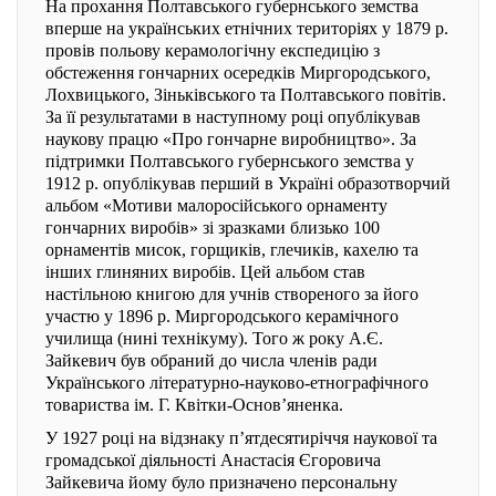
На прохання Полтавського губернського земства
вперше на українських етнічних територіях у 1879 р.
провів польову керамологічну експедицію з
обстеження гончарних осередків Миргородського,
Лохвицького, Зіньківського та Полтавського повітів.
За її результатами в наступному році опублікував
наукову працю «Про гончарне виробництво». За
підтримки Полтавського губернського земства у
1912 р. опублікував перший в Україні образотворчий
альбом «Мотиви малоросійського орнаменту
гончарних виробів» зі зразками близько 100
орнаментів мисок, горщиків, глечиків, кахелю та
інших глиняних виробів. Цей альбом став
настільною книгою для учнів створеного за його
участю у 1896 р. Миргородського керамічного
училища (нині технікуму). Того ж року А.Є.
Зайкевич був обраний до числа членів ради
Українського літературно-науково-етнографічного
товариства ім. Г. Квітки-Основ’яненка.
У 1927 році на відзнаку п’ятдесятиріччя наукової та
громадської діяльності Анастасія Єгоровича
Зайкевича йому було призначено персональну