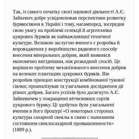
Так, із самого початку своєї наукової діяльності А.Є.
Зайкевич добре усвідомлював перспективи розвитку
бурякосіяння в Україні і тому, насамперед, зосередив
свою увагу на проблемі селекції й агротехніки
цукрових буряків як найважливішої технічної
культури. Великою заслугою вченого є розробка й
впровадження у виробництво рядкового способу
внесення мінеральних добрив, який виявився
економічно вигіднішим, ніж розкидний спосіб. Це
вирішило проблему механізованого внесення добрив
на великих плантаціях цукрових буряків. Він
розробив принцип конструкції комбінованої тукової
сіялки; проаналізував та узагальнив дослідження дії
різних добрив. Багато успіхів було досягнуто А.Є.
Зайкевичем у покращенні вітчизняних сортів
цукрового буряку. Ці здобутки були узагальнені
вченим в його брошурі «О некоторых сторонах
культуры сахарной свеклы в связи с нынешним
состоянием свеклосахарной промышленности»
(1889 р.).