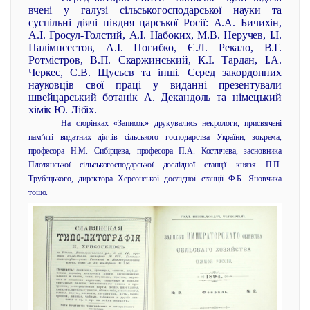
вчені у галузі сільськогосподарської науки та
суспільні діячі півдня царської Росії: А.А. Бичихін,
А.І. Гросул-Толстий, А.І. Набоких, М.В. Неручев, І.І.
Палімпсестов, А.І. Погибко, Є.Л. Рекало, В.Г.
Ротмістров, В.П. Скаржинський, К.І. Тардан, І.А.
Черкес, С.В. Щусьєв та інші. Серед закордонних
науковців свої праці у виданні презентували
швейцарський ботанік А. Декандоль та німецький
хімік Ю. Лібіх.
На сторінках «Записок» друкувались некрологи, присвячені
пам’яті видатних діячів сільського господарства України, зокрема,
професора Н.М. Сибірцева, професора П.А. Костичева, засновника
Плотянської сільськогосподарської дослідної станції князя П.П.
Трубецького, директора Херсонської дослідної станції Ф.Б. Яновчика
тощо.