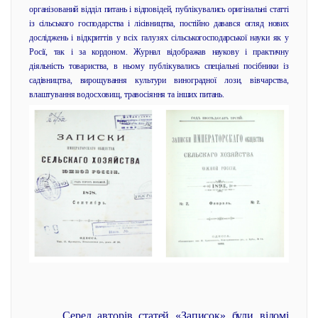
організований відділ питань і відповідей, публікувались оригінальні статті
із сільського господарства і лісівництва, постійно давався огляд нових
досліджень і відкриттів у всіх галузях сільськогосподарської науки як у
Росії, так і за кордоном. Журнал відображав наукову і практичну
діяльність товариства, в ньому публікувались спеціальні посібники із
садівництва, вирощування культури виноградної лози, вівчарства,
влаштування водосховищ, травосіяння та інших питань.
Серед авторів статей «Записок» були відомі