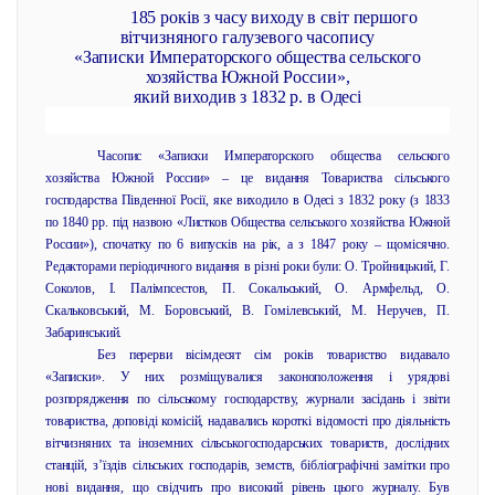
185 років з часу виходу в світ першого
вітчизняного галузевого часопису
«Записки Императорского общества сельского
хозяйства Южной России»,
який виходив з 1832 р. в Одесі
Часопис «Записки Императорского общества сельского
хозяйства Южной России» – це видання Товариства сільського
господарства Південної Росії, яке виходило в Одесі з 1832 року (з 1833
по 1840 рр. під назвою «Листков Общества сельського хозяйства Южной
России»), спочатку по 6 випусків на рік, а з 1847 року – щомісячно.
Редакторами періодичного видання в різні роки були: О. Тройницький, Г.
Соколов, І. Палімпсестов, П. Сокальський, О. Армфельд, О.
Скальковський, М. Боровський, В. Гомілевський, М. Неручев, П.
Забаринський.
Без перерви вісімдесят сім років товариство видавало
«Записки». У них розміщувалися законоположення і урядові
розпорядження по сільському господарству, журнали засідань і звіти
товариства, доповіді комісій, надавались короткі відомості про діяльність
вітчизняних та іноземних сільськогосподарських товариств, дослідних
станцій, з’їздів сільських господарів, земств, бібліографічні замітки про
нові видання, що свідчить про високий рівень цього журналу. Був