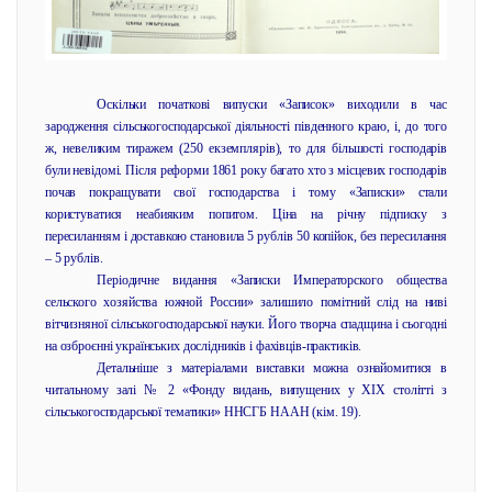
Оскільки початкові випуски «Записок» виходили в час
зародження сільськогосподарської діяльності південного краю, і, до того
ж, невеликим тиражем (250 екземплярів), то для більшості господарів
були невідомі. Після реформи 1861 року багато хто з місцевих господарів
почав покращувати свої господарства і тому «Записки» стали
користуватися неабияким попитом. Ціна на річну підписку з
пересиланням і доставкою становила 5 рублів 50 копійок, без пересилання
– 5 рублів.
Періодичне видання «Записки Императорского общества
сельского хозяйства южной России» залишило помітний слід на ниві
вітчизняної сільськогосподарської науки. Його творча спадщина і сьогодні
на озброєнні українських дослідників і фахівців-практиків.
Детальніше з матеріалами виставки можна ознайомитися в
читальному залі № 2 «Фонду видань, випущених у ХІХ столітті з
сільськогосподарської тематики» ННСГБ НААН (кім. 19).