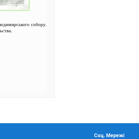
олодимирського собору.
ьства.
Соц. Мережі