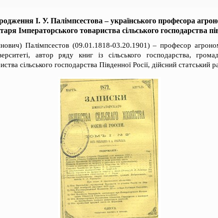
ародження І. У. Палімпсестова – українського професора агрон
етаря Імператорського товариства сільського господарства пів
инович) Палімпсестов (09.01.1818-03.20.1901) – професор агроно
ерситеті, автор ряду книг із сільського господарства, грома
иства сільського господарства Південної Росії, дійсний статський р