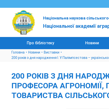
Національна наукова сільського
Національної академії агра
Про бібліотеку
Новини
Головна
Новини
Виставки
200 років з дня народження І. У. Палімпсестова – українсь
200 РОКІВ З ДНЯ НАРОДЖ
ПРОФЕСОРА АГРОНОМІЇ, 
ТОВАРИСТВА СІЛЬСЬКОГО