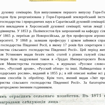
 духовну семінарію. Був випускником першого випуску Гори-Го
годом була реорганізована у Гори-Горецький землеробський інсти
господарства і природничих наук в Саратівській духовній семінарії
ти викладачем в Херсонській духовної семінарії; читав лекції з
івництва. У 1853 р. Палімпсестов був запрошений на кафедру сіл
 У 1865 р. переїхав до Новоросійська, де був професором агроно
ерситеті. У 1868 р. залишив професуру і цілком зайнявся спр
 господарства Південної Росії, в якому 17 років був секретарем
риства сільського господарства Південної Росії». Цей період жи
ля Устинович видав безліч своїх статей з різних галузей сіль
вори були надруковані також в «Трудах Императорского Вол
ле Министерства госимуществ», в журналах «Русское слово»
и», «Русский архив», «Русский обзор» та інші. Найвидатніша 
подарських рослин», виданий в 1855 р.; в ній описані майже всі 
нням способів їх обробітку. Крім того, вчений видав «Звіт про
риства сільського господарства Південної Росії». За багатор
 нагороджено іменним годинником.