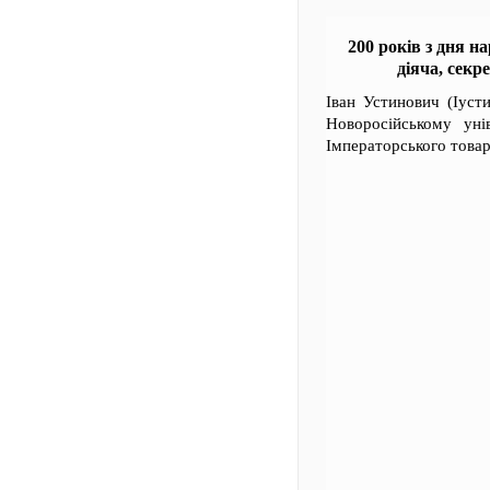
200 років з дня н
діяча, секр
Іван Устинович (Іуст
Новоросійському унів
Імператорського товар