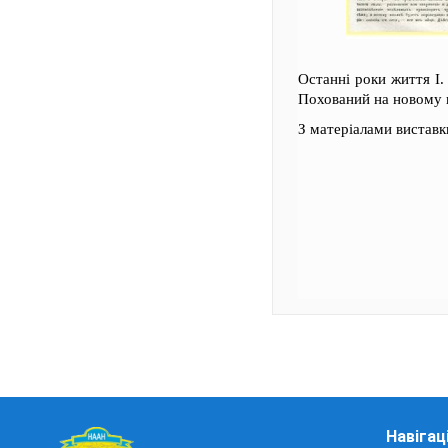
Останні роки життя І.
Похований на новому 
З матеріалами вистав
Навігац