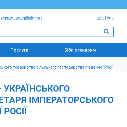
dnsgb_uaan@ukr.net
Укр
Eng
Послуги
Бібліотекарям
рського товариства сільського господарства південної Росії
– УКРАЇНСЬКОГО
РЕТАРЯ ІМПЕРАТОРСЬКОГО
 РОСІЇ