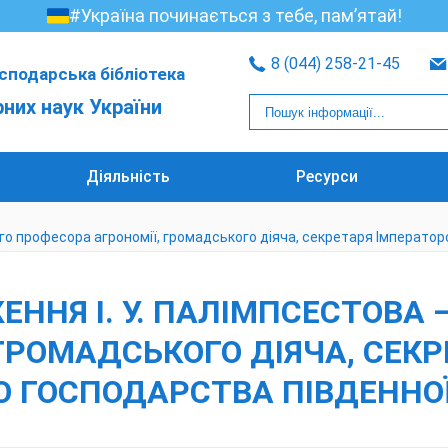
#Україна починається з тебе, пам’ятай!
8 (044) 258-21-45
сподарська бібліотека
рних наук України
Діяльність
Ресурси
кого професора агрономії, громадського діяча, секретаря Імперато
ЕННЯ І. У. ПАЛІМПСЕСТОВА 
ГРОМАДСЬКОГО ДІЯЧА, СЕК
 ГОСПОДАРСТВА ПІВДЕННОЇ