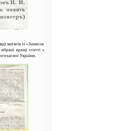
яді витягів із «Записок
ібрані кращі статті з
огочасної України.