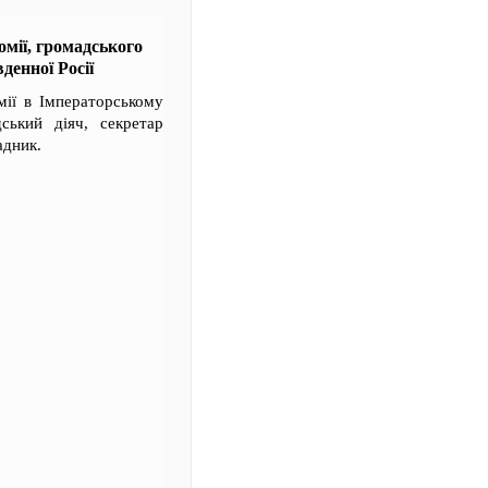
омії, громадського
денної Росії
мії в Імператорському
дський діяч, секретар
адник.