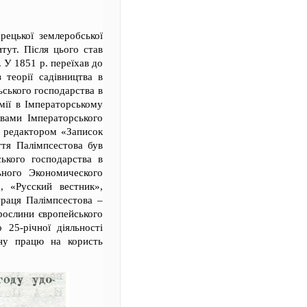
рецької землеробської
тут. Після цього став
. У 1851 р. переїхав до
 теорії садівництва в
ьського господарства в
мії в Імператорському
авами Імператорського
 і редактором «Записок
ття Палімпсестова був
ського господарства в
ьного Экономического
, «Русский вестник»,
праця Палімпсестова –
рослини європейського
 25-річної діяльності
ічну працю на користь