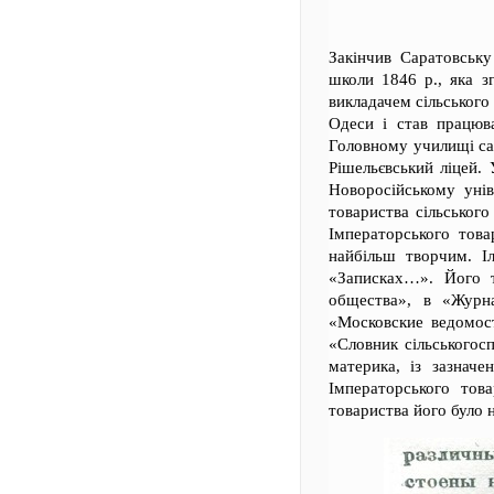
Закінчив Саратовську
школи 1846 р., яка з
викладачем сільського 
Одеси і став працюва
Головному училищі сад
Рішельєвський ліцей.
Новоросійському унів
товариства сільського
Імператорського това
найбільш творчим. Іл
«Записках…». Його т
общества», в «Журна
«Московские ведомост
«Словник сільськогос
материка, із зазначе
Імператорського това
товариства його було