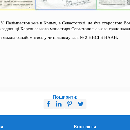
 У. Палімпестов жив в Криму, в Севастополі, де був старостою В
кладовищі Херсонеського монастиря Севастопольського градоначал
ки можна ознайомитись у читальному залі № 2 ННСГБ НААН.
Поширити:
ія
Контакти