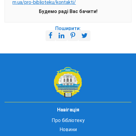
m.ua/pro-biblioteku/kontakti/
Будемо раді Вас бачити!
Поширити:
Навігація
Про бібліотеку
Новини