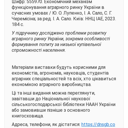
Шифр: 555970. Економічний механізм
функціонування аграрного ринку України в
сучасних умовах / Ю. О. Лупенко, І. А. Сало, С. Г.
Черемісіна; за ред. І. А. Сало. Київ: ННЦ ІАЕ, 2023.
184 с.
У підручнику досліджено проблеми розвитку
аграрного ринку України, зокрема особливості
формування попиту за низької купівельної
спроможності населення.
Матеріали виставки будуть корисними для
економістів, агрономів, науковців, студентів
аграрних спеціальностей та всіх, хто цікавиться
економікою аграрного виробництва.
Ці та інші видання можна переглянути,
завітавши до Національної наукової
сільськогосподарської бібліотеки НААН України
або замовивши пізніше з основного
книгосховища.
Адреса, телефони, як дістатися:
https://dnsgb.co