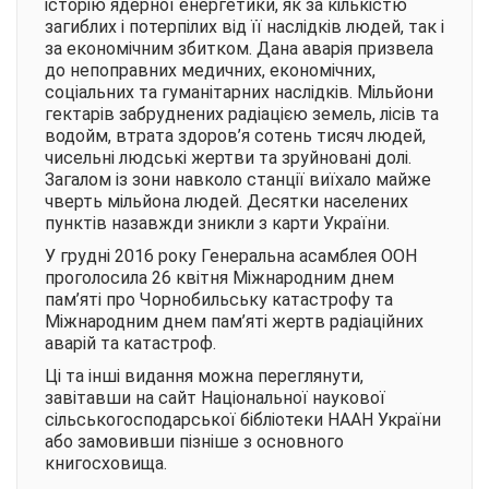
історію ядерної енергетики, як за кількістю
загиблих і потерпілих від її наслідків людей, так і
за економічним збитком. Дана аварія призвела
до непоправних медичних, економічних,
соціальних та гуманітарних наслідків. Мільйони
гектарів забруднених радіацією земель, лісів та
водойм, втрата здоров’я сотень тисяч людей,
чисельні людські жертви та зруйновані долі.
Загалом із зони навколо станції виїхало майже
чверть мільйона людей. Десятки населених
пунктів назавжди зникли з карти України.
У грудні 2016 року Генеральна асамблея ООН
проголосила 26 квітня Міжнародним днем
пам’яті про Чорнобильську катастрофу та
Міжнародним днем пам’яті жертв радіаційних
аварій та катастроф.
Ці та інші видання можна переглянути,
завітавши на сайт Національної наукової
сільськогосподарської бібліотеки НААН України
або замовивши пізніше з основного
книгосховища.