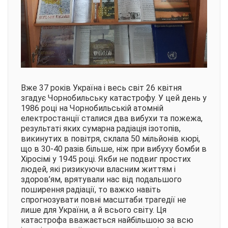
Вже 37 років Україна і весь світ 26 квітня
згадує Чорнобильську катастрофу. У цей день у
1986 році на Чорнобильській атомній
електростанції сталися два вибухи та пожежа,
результаті яких сумарна радіація ізотопів,
викинутих в повітря, склала 50 мільйонів кюрі,
що в 30-40 разів більше, ніж при вибуху бомби в
Хіросімі у 1945 році. Якби не подвиг простих
людей, які ризикуючи власним життям і
здоров’ям, врятували нас від подальшого
поширення радіації, то важко навіть
спрогнозувати повні масштаби трагедії не
лише для України, а й всього світу. Ця
катастрофа вважається найбільшою за всю