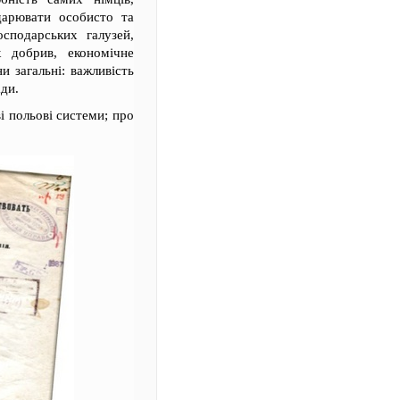
одарювати особисто та
сподарських галузей,
х добрив, економічне
и загальні: важливість
ади.
і польові системи; про