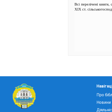
Всі перелічені книги
XIX ст. сільськогосп
Навігац
Про бібл
Новини
Діяльні