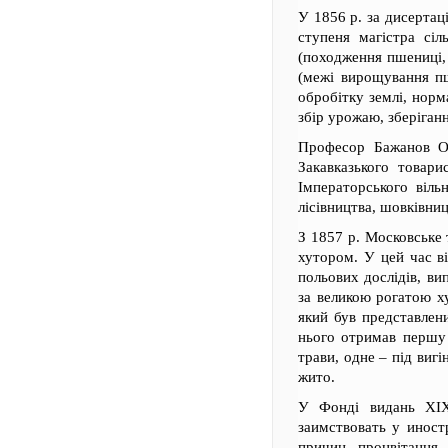
У 1856 р. за дисерта
ступеня магістра сіл
(походження пшениці, 
(межі вирощування пш
обробітку землі, норм
збір урожаю, зберіганн
Професор Бажанов О.
Закавказького товари
Імператорського віль
лісівництва, шовківниц
З 1857 р. Московське 
хутором. У цей час в
польових дослідів, ви
за великою рогатою х
який був представлени
нього отримав першу п
трави, одне – під вигі
жито.
У Фонді видань XI
заимствовать у иност
причин процвітання 