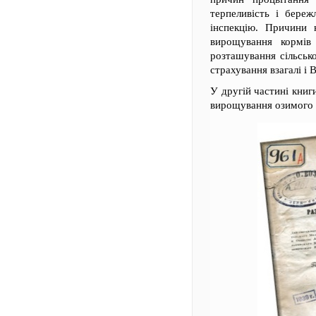
терпеливість і береж
інспекцію. Причини 
вирощування кормів 
розташування сільсько
страхування взагалі і 
У другій частині книг
вирощування озимого 