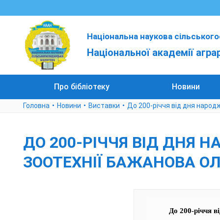
Національна наукова сільського
Національної академії агра
Про бібліотеку
Новини
Головна
Новини
Виставки
До 200-річчя від дня народ
ДО 200-РІЧЧЯ ВІД ДНЯ 
ЗООТЕХНІЇ БАЖАНОВА ОЛ
До 200-річчя в