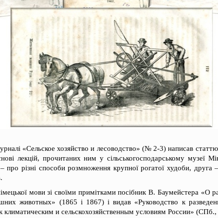
урналі «Сельское хозяйство и лесоводство» (№ 2-3) написав статт
снові лекцій, прочитаних ним у сільськогосподарському музеї Мі
– про різні способи розмноження крупної рогатої худоби, друга 
.
німецької мови зі своїми примітками посібник В. Баумейстера «О 
шних животных» (1865 і 1867) і видав «Руководство к разведен
к климатическим и сельскохозяйственным условиям России» (СПб., 