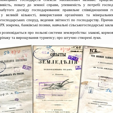
ливість, повагу до земної справи, упевненість у потребі госп
набутого досвіду господарювання: правильне співвідношення го
у великій кількості, використання органічних та мінеральни
господарських споруд, ведення звітності по господарству. Причин
ВРХ зокрема, банківські позики, навчальні сільськогосподарські закл
и розповідається про польові системи землеробства: злакові, кормов
ріпаку та вирощування турнепсу; про штучно створені луки.