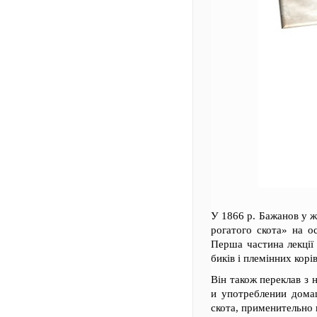
У 1866 р. Бажанов у ж
рогатого скота» на о
Перша частина лекції 
биків і племінних корів
Він також переклав з 
и употреблении дома
скота, применительно 