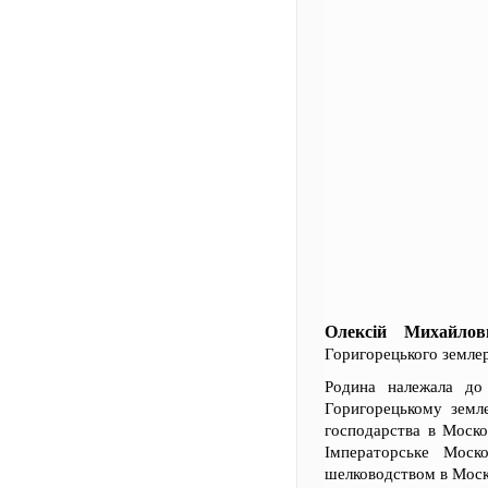
Олексій Михайло
Горигорецького землер
Родина належала до 
Горигорецькому земле
господарства в Москов
Імператорське Моск
шелководством в Моск