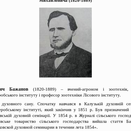
Михайловича (1820-1889)
вич Бажанов
(1820-1889) – вчений-агроном і зоотехнік, 
обського інституту і професор зоотехніки Лісового інституту.
духовного сану. Спочатку навчався в Калузькій духовній се
робському інституті, який закінчив у 1851 р. Був призначений 
ській духовній семінарії. У 1854 р. в Журналі сільського госпо
овське товариство сільського господарства вийшла стаття Б
овской духовной семинарии в течении лета 1854».