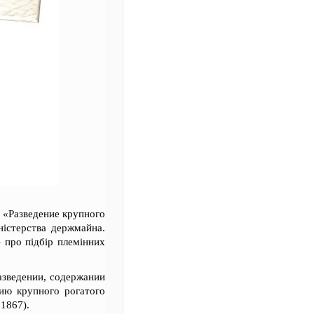
ю «Разведение крупного
ністерства держмайна.
– про підбір племінних
разведении, содержании
ию крупного рогатого
1867).