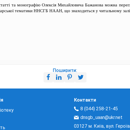
, статті та монографію Олексія Михайловича Бажанова можна перег
одарської тематики ННСГБ НААН, що знаходиться у читальному залі
Поширити:
ія
Контакти
8 (044) 258-21-45
іотеку
dnsgb_uaan@ukr.net
03127 м. Київ, вул. Герої
сть