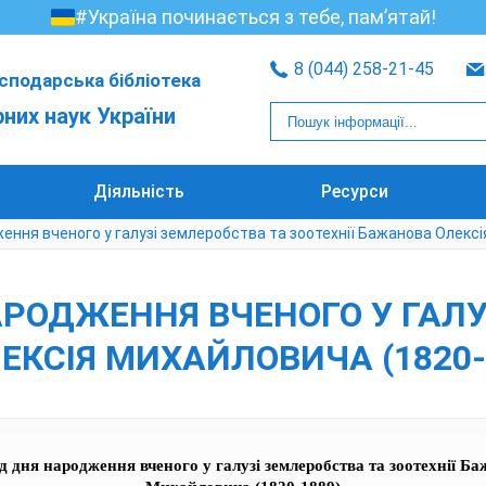
#Україна починається з тебе, пам’ятай!
8 (044) 258-21-45
сподарська бібліотека
рних наук України
Діяльність
Ресурси
ження вченого у галузі землеробства та зоотехнії Бажанова Олекс
НАРОДЖЕННЯ ВЧЕНОГО У ГАЛ
ЕКСІЯ МИХАЙЛОВИЧА (1820-
ід дня народження вченого у галузі землеробства та зоотехнії Б