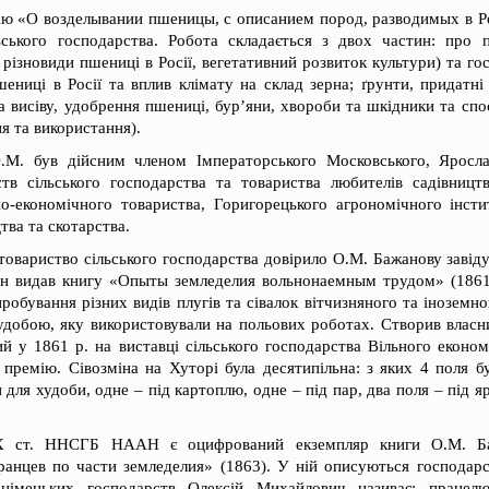
цію «О возделывании пшеницы, с описанием пород, разводимых в Р
ьського господарства. Робота складається з двох частин: про
різновиди пшениці в Росії, вегетативний розвиток культури) та го
ениці в Росії та вплив клімату на склад зерна; ґрунти, придатні
а висіву, удобрення пшениці, бур’яни, хвороби та шкідники та сп
я та використання).
М. був дійсним членом Імператорського Московського, Ярослав
ств сільського господарства та товариства любителів садівництв
но-економічного товариства, Горигорецького агрономічного інстит
тва та скотарства.
товариство сільського господарства довірило О.М. Бажанову завід
ін видав книгу «Опыты земледелия вольнонаемным трудом» (1861
пробування різних видів плугів та сівалок вітчизняного та іноземн
удобою, яку використовували на польових роботах. Створив власн
й у 1861 р. на виставці сільського господарства Вільного економ
ремію. Сівозміна на Хуторі була десятипільна: з яких 4 поля бу
н для худоби, одне – під картоплю, одне – під пар, два поля – під яр
X ст. ННСГБ НААН є оцифрований екземпляр книги О.М. Б
ранцев по части земледелия» (1863). У ній описуються господар
німецьких господарств Олексій Михайлович називає: працелю