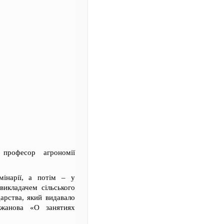
професор агрономії
мінарії, а потім – у
викладачем сільського
дарства, який видавало
ажанова «О занятиях