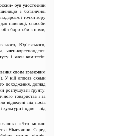
оссии» був удостоєний
 пшеницю з ботанічної
сподарської точки зору
 для пшениці, способи
особи боротьби з ними,
ського, Юр’євського,
а; член-кореспондент:
уту і член комітетів:
ування своїм зразковим
). У ній описав схеми
ого походження, догляд
ий розпушувач ґрунту,
ічного товариства і за
ли відведені під посів
і культури і одне – під
ажанова «Что можно
ства Німеччини. Серед
бність самих німців,