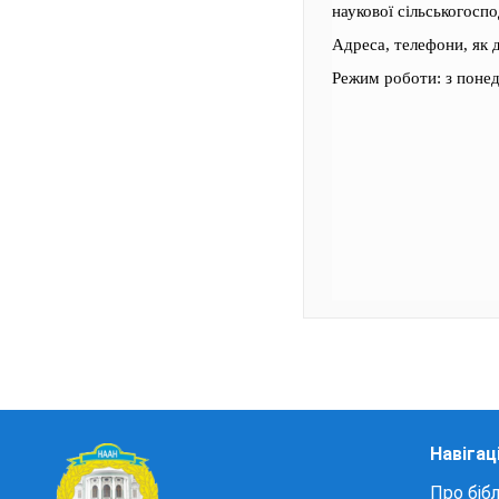
наукової сільськогосп
Адреса, телефони, як 
Режим роботи: з понеді
Навігац
Про бібл