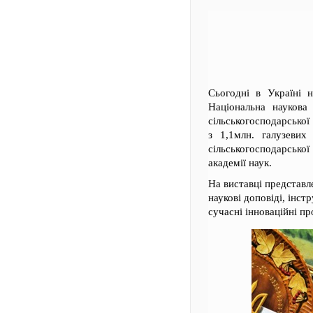
Сьогодні в Україні н
Національна наукова
сільськогосподарської
з 1,1млн. галузевих
сільськогосподарсько
академії наук.
На виставці представ
наукові доповіді, інст
сучасні інноваційні пр