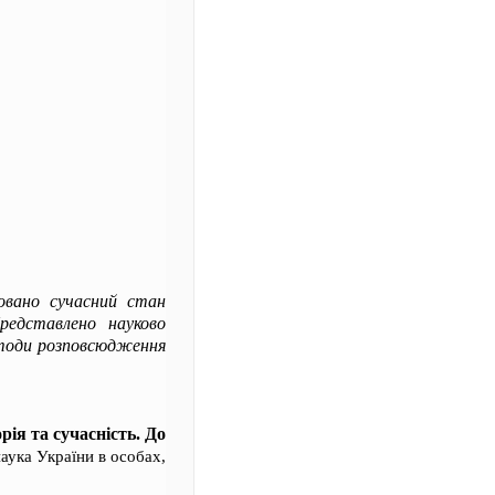
ьовано сучасний стан
Представлено науково
методи розповсюдження
ія та сучасність. До
наука України в особах,