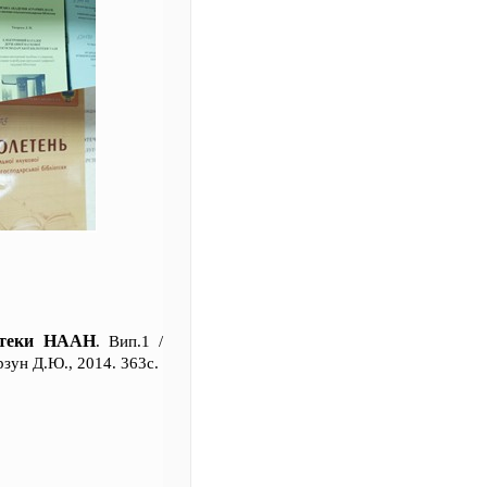
іотеки НААН
. Вип.1 /
рзун Д.Ю., 2014. 363с.