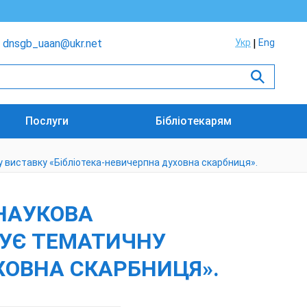
dnsgb_uaan@ukr.net
Укр
Eng
Послуги
Бібліотекарям
у виставку «Бібліотека-невичерпна духовна скарбниця».
 НАУКОВА
ТУЄ ТЕМАТИЧНУ
ХОВНА СКАРБНИЦЯ».