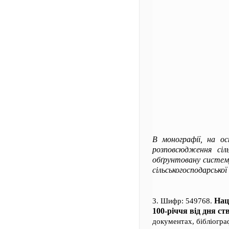
В монографії, на ос
розповсюдження сіль
обґрунтовану систему
сільськогосподарської
Нац
3. Шифр: 549768.
100-річчя від дня с
документах, бібліограф