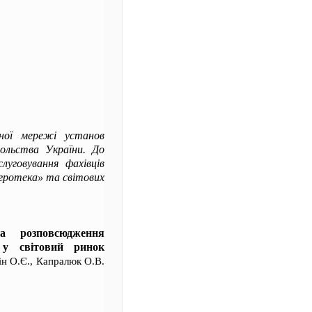
чної мережі установ
вольства України. До
луговування фахівців
агротека» та світових
та розповсюдження
ї у світовий ринок
ін О.Є., Капралюк О.В.