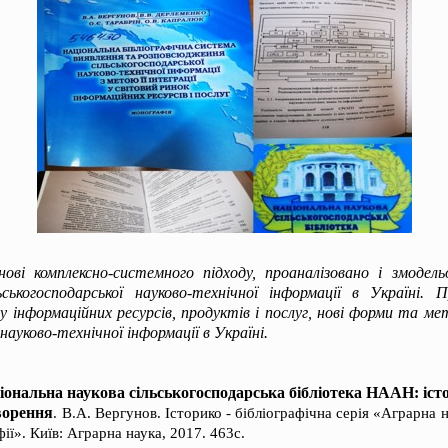
нові комплексно-системного підходу, проаналізовано і змодел
ськогосподарської науково-технічної інформації в Україні. 
 інформаційних ресурсів, продуктів і послуг, нові форми та 
 науково-технічної інформації в Україні.
іональна наукова сільськогосподарська бібліотека НААН: істор
творення
. В.А. Вергунов. Історико - бібліографічна серія «Аграрна 
ії». Київ: Аграрна наука, 2017. 463с.