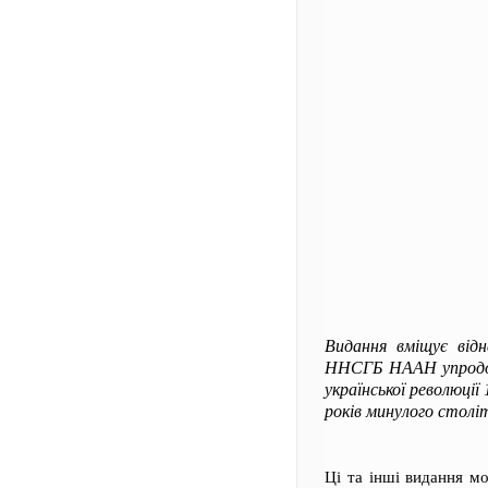
Видання вміщує відн
ННСГБ НААН упродовж
української революці
років минулого століт
Ці та інші видання м