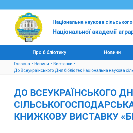
Національна наукова сільського
Національної академії агра
Про бібліотеку
Новини
Головна
Новини
Виставки
До Всеукраїнського Дня бібліотек Національна наукова сі
ДО ВСЕУКРАЇНСЬКОГО ДН
СІЛЬСЬКОГОСПОДАРСЬКА
КНИЖКОВУ ВИСТАВКУ «Б