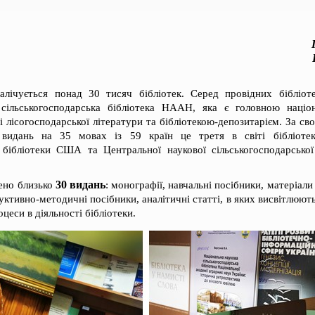
алічується понад 30 тисяч бібліотек. Серед провідних бібліот
 сільськогосподарська бібліотека НААН, яка є головною націо
 і лісогосподарської літератури та бібліотекою-депозитарієм. За с
 видань на 35 мовах із 59 країн це третя в світі бібліотек
ї бібліотеки США та Центральної наукової сільськогосподарської 
30 видань
лено близько
: монографії, навчальні посібники, матеріал
руктивно-методичні посібники, аналітичні статті, в яких висвітлюють
оцеси в діяльності бібліотеки.