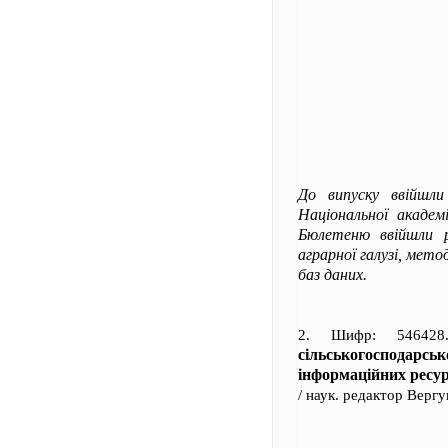
До випуску ввійшли
Національної академ
Бюлетеню ввійшли ре
аграрної галузі, мет
баз даних.
2. Шифр: 5464
сільськогосподарс
інформаційних ресур
/ наук. редактор Верг