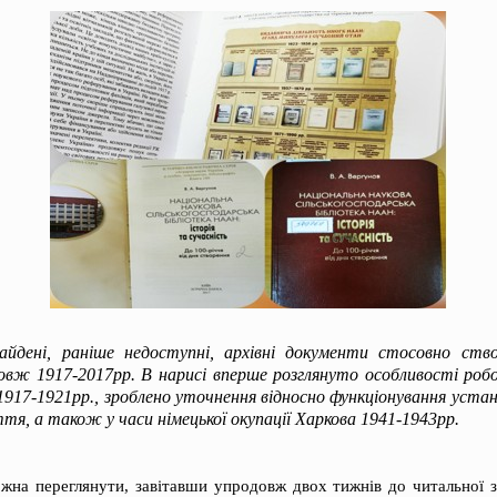
айдені, раніше недоступні, архівні документи стосовно ств
 1917-2017рр. В нарисі вперше розглянуто особливості робо
ї 1917-1921рр., зроблено уточнення відносно функціонування уста
тя, а також у часи німецької окупації Харкова 1941-1943рр.
ожна переглянути, завітавши упродовж двох тижнів до читальної 