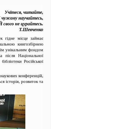
Учітеся, читайте,
І чужому научайтесь,
Й свого не цурайтесь.
Т.Шевченко
ек гідне місце займає
нальною книгозбірнею
воїм унікальним фондом
а після Національної
бібліотеки Російської
и наукових конференцій,
ся історія, розвиток та