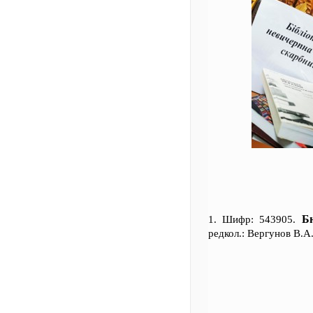
Бю
1. Шифр: 543905.
редкол.: Вергунов В.А.