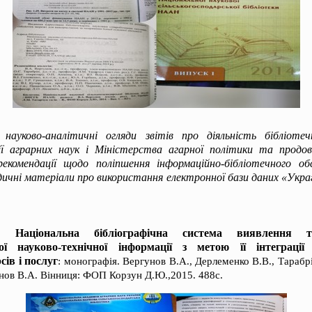
 науково-аналітичні огляди звітів про діяльність бібліоте
ії аграрних наук і Міністерства агарної політики та продо
комендації щодо поліпшення інформаційно-бібліотечного обс
одичні матеріали про використання електронної бази даних «Укр
Національна бібліографічна система виявлення 
28.
ької науково-технічної інформації з метою її інтеграці
сів і послуг
: монографія. Вергунов В.А., Дерлеменко В.В., Тарабр
унов В.А. Вінниця: ФОП Корзун Д.Ю.,2015. 488с.