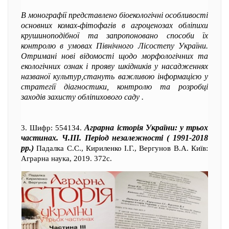
В монографії представлено біоекологічні особливості
основних комах-фітофагів в агроценозах обліпихи
крушиноподібної та запропоновано способи їх
контролю в умовах Північного Лісостепу України.
Отримані нові відомості щодо морфологічних та
екологічних ознак і прояву шкідників у насадженнях
названої культур,стануть важливою інформацією у
стратегії діагностики, контролю та розробці
заходів захисту обліпихового саду .
Аграрна історія України: у трьох
3. Шифр: 554134.
частинах. Ч.ІІІ. Період незалежності ( 1991-2018
рр.)
Падалка С.С., Кириленко І.Г., Вергунов В.А. Київ:
Аграрна наука, 2019. 372с.