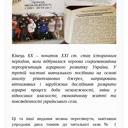
Кінець ХХ – початок ХХІ ст. став історичним
періодом, коли відбувалася чергова соціоекономічна
переорієнтація аграрного розвитку України. У
третій частині навчального посібника на основі
аналізу різнопланових джерел, напрацювань
вітчизняних і зарубіжних дослідників розкрито
аграрні процеси доби незалежності, зміни у
відносинах власності, економічному житті та
повсякденності українського села.
Ці та інші видання можна переглянути, завітавши
упродовж двох тижнів до читальної зали № 1