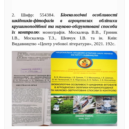
Біоекологічні особливості
2. Шифр: 554384.
шкідників-фітофагів в агроценозах обліпихи
крушиноподібної та науково-обгрунтовані способи
їх контролю
: монографія. Москалець В.В., Гриник
І.В., Москалець Т.З., Шевчук І.В. та ін. Київ:
Видавництво «Центр учбової літератури», 2021. 192с.