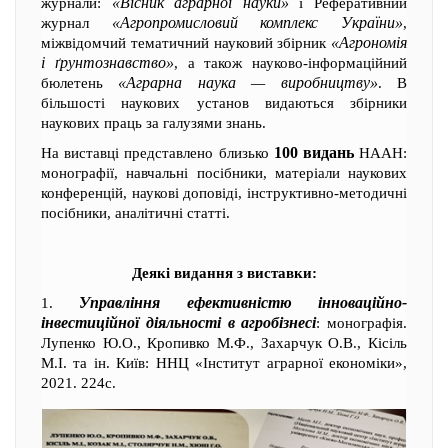
«Вісник аграрної науки»
журнали:
і Реферативний
«Агропромисловий комплекс України»
журнал
,
«Агрономія
міжвідомчий тематичний науковий збірник
і ґрунтознавство»
, а також науково-інформаційний
«Аграрна наука — виробництву»
бюлетень
. В
більшості наукових установ видаються збірники
наукових праць за галузями знань.
100 видань
На виставці представлено близько
НААН:
монографії, навчальні посібники, матеріали наукових
конференцій, наукові доповіді, інструктивно-методичні
посібники, аналітичні статті.
Деякі видання з виставки:
Управління ефективністю інноваційно-
1.
інвестиційної діяльності в агробізнесі
: монографія.
Лупенко Ю.О., Кропивко М.Ф., Захарчук О.В., Кісіль
М.І. та ін. Київ: ННЦ «Інститут аграрної економіки»,
2021. 224с.