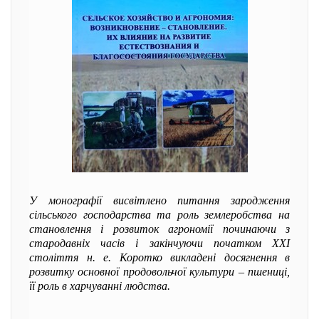
У монографії висвітлено питання зародження
сільського господарства та роль землеробства на
становлення і розвиток агрономії починаючи з
стародавніх часів і закінчуючи початком XXI
століття н. е. Коротко викладені досягнення в
розвитку основної продовольчої культури – пшениці,
її роль в харчуванні людства.