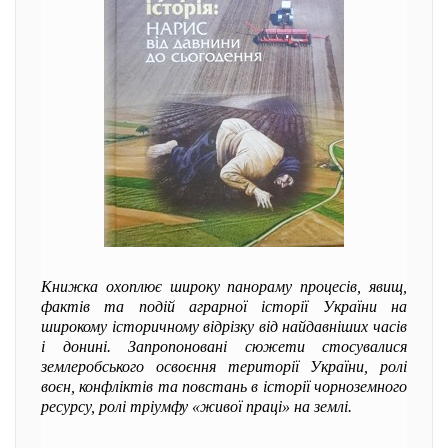
Книжка охоплює широку панораму процесів, явищ,
фактів та подій аграрної історії України на
широкому історичному відрізку від найдавніших часів
і донині. Запропоновані сюжети стосувалися
землеробського освоєння території України, ролі
воєн, конфліктів та повстань в історії чорноземного
ресурсу, ролі тріумфу «живої праці» на землі.