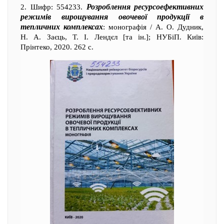
Розроблення ресурсоефективних
2. Шифр: 554233.
режимів вирощування овочевої продукції в
тепличних комплексах
: монографія / А. О. Дудник,
Н. А. Заєць, Т. І. Лендєл [та ін.]; НУБіП. Київ:
Прінтеко, 2020. 262 с.