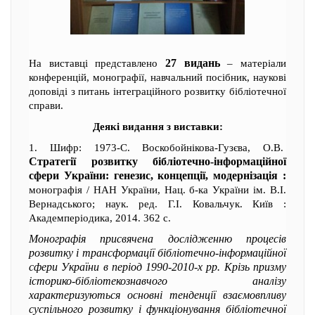
27 видань
На виставці представлено
– матеріали
конференцій, монографії, навчальний посібник, наукові
доповіді з питань інтеграційного розвитку бібліотечної
справи.
Деякі видання з виставки:
1. Шифр: 1973-С. Воскобойнікова-Гузєва, О.В.
Стратегії розвитку бібліотечно-інформаційної
сфери України: генезис, концепції, модернізація :
монографія / НАН України, Нац. б-ка України ім. В.І.
Вернадського; наук. ред. Г.І. Ковальчук. Київ :
Академперіодика, 2014. 362 с.
Монографія присвячена дослідженню процесів
розвитку і трансформації бібліотечно-інформаційної
сфери України в період 1990-2010-х рр. Крізь призму
історико-бібліотекознавчого аналізу
характеризуються основні тенденції взаємовпливу
суспільного розвитку і функціонування бібліотечної